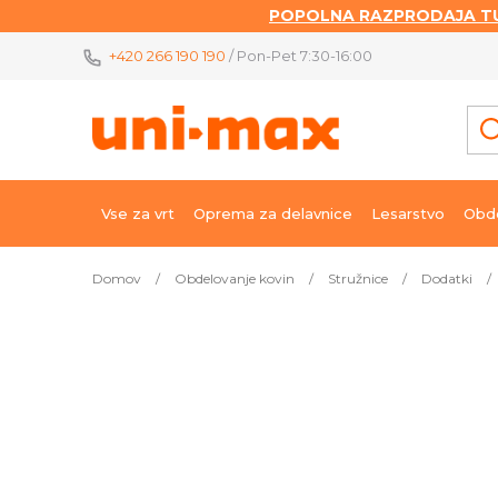
POPOLNA RAZPRODAJA TU
Skip
+420 266 190 190
/ Pon-Pet 7:30-16:00
to
content
Vse za vrt
Oprema za delavnice
Lesarstvo
Obde
Domov
/
Obdelovanje kovin
/
Stružnice
/
Dodatki
/