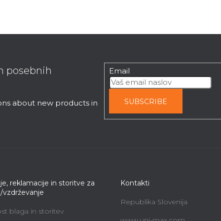
in posebnih
Email
SUBSCRIBE
ions about new products in
je, reklamacije in storitve za
Kontakti
e/vzdrževanje
Republika Slovenija
t blaga in storitev
www.uni-max.com