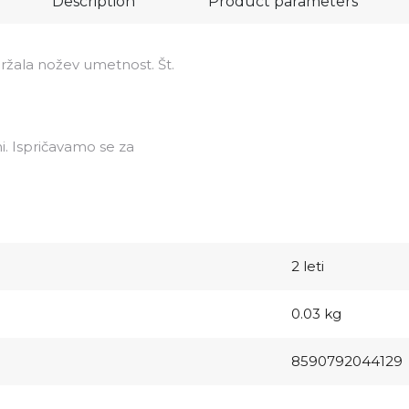
Description
Product parameters
ržala nožev umetnost. Št.
i. Ispričavamo se za
2 leti
0.03 kg
8590792044129