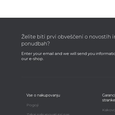
F
o
o
Želite biti prvi obveščeni o novostih 
t
ponudbah?
e
r
Enter your email and we will send you informat
our e-shop.
Vse o nakupovanju
Garanci
strank
Pogoji
Kakovos
Zakaj nakupovati pri nas