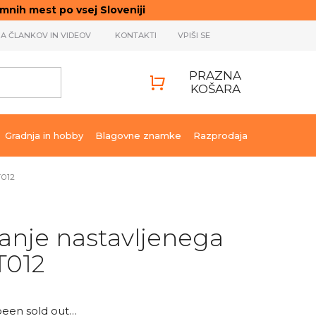
ih mest po vsej Sloveniji
JA ČLANKOV IN VIDEOV
KONTAKTI
VPIŠI SE
PRAZNA
KOŠARA
SHOPPING
CART
Gradnja in hobby
Blagovne znamke
Razprodaja
T012
janje nastavljenega
T012
been sold out…