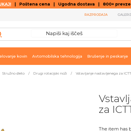
KAJ!
| Poštena cena | Ugodna dostava | 800+ prevzemn
RAZPRODAJA
GALERI
lovanje kovin
Avtomobilska tehnologija
Brušenje in peskanje
Stružno dleto
/
Drugi rotacijski noži
/
Vstavljanje nastavljenega za ICT
Vstavl
za ICT
The item has 