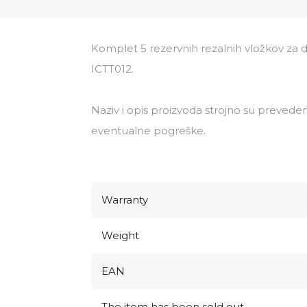
Komplet 5 rezervnih rezalnih vložkov za d
ICTT012.
Naziv i opis proizvoda strojno su preveden
eventualne pogreške.
Warranty
Weight
EAN
The item has been sold out…