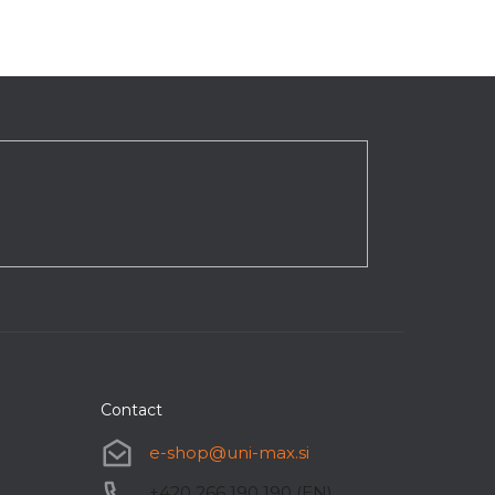
Contact
e-shop
@
uni-max.si
+420 266 190 190 (EN)