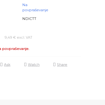
Na
povpraševanje
NDICTT
Measure price:
9,49 € excl. VAT
 povpraševanje.
Ask
Watch
Share