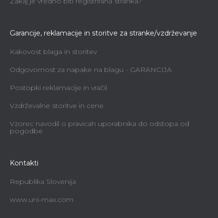
Zakaj je vredno biti registrirana stranka?
Garancije, reklamacije in storitve za stranke/vzdrževanje
Kakovost blaga in storitev
Odgovornost za napake na blagu - GARANCIJA
Postopki reklamacije in vračil
Vzdrževalne storitve in cene
Vzorec navodil o pravicah uporabnika do odstopa od
pogodbe
Kontakti
Republika Slovenija
www.uni-max.com