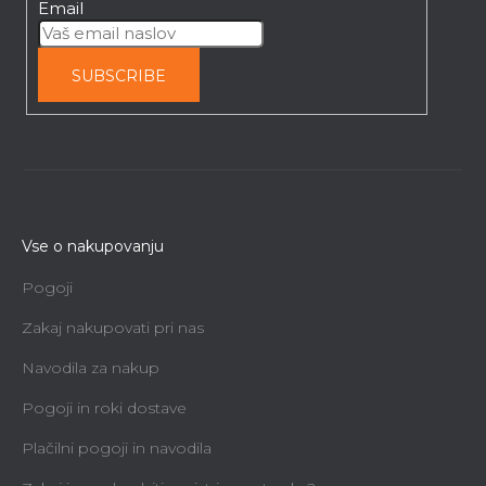
Email
75,26 €
SUBSCRIBE
Vse o nakupovanju
Pogoji
Zakaj nakupovati pri nas
Navodila za nakup
Pogoji in roki dostave
Plačilni pogoji in navodila