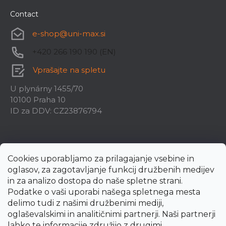
Contact
e-shop
@
uni-max.si
+420 266 190 190 (EN)
Vprašajte na spletu
U plynárny 1455/70
10100 Praha 10
ID za DDV: CZ23876794
Cookies uporabljamo za prilagajanje vsebine in
oglasov, za zagotavljanje funkcij družbenih medijev
in za analizo dostopa do naše spletne strani.
Podatke o vaši uporabi našega spletnega mesta
delimo tudi z našimi družbenimi mediji,
oglaševalskimi in analitičnimi partnerji. Naši partnerji
lahko te informacije združijo z drugimi