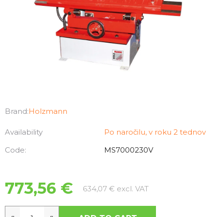
Brand:
Holzmann
Availability
Po naročilu, v roku 2 tednov
Code:
MS7000230V
773,56 €
Measure price:
634,07 € excl. VAT