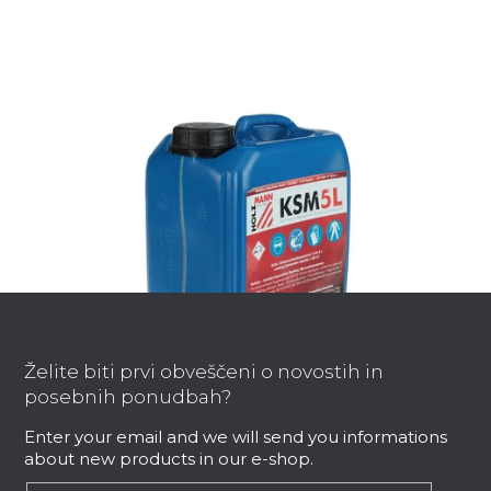
F
o
o
Želite biti prvi obveščeni o novostih in
t
posebnih ponudbah?
e
Holzmann KSM5L hlajenje in mazalna
Enter your email and we will send you informations
emulzija
r
about new products in our e-shop.
Po naročilu, v roku 2 tednov