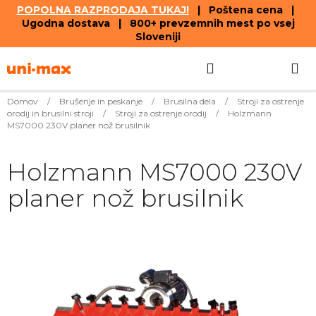
POPOLNA RAZPRODAJA TUKAJ!
| Poštena cena |
Ugodna dostava | 800+ prevzemnih mest po vsej
Sloveniji
Skip
Search
SHOPPIN
to
content
CART
Domov
/
Brušenje in peskanje
/
Brusilna dela
/
Stroji za ostrenje
orodij in brusilni stroji
/
Stroji za ostrenje orodij
/
Holzmann
MS7000 230V planer nož brusilnik
Holzmann MS7000 230V
planer nož brusilnik