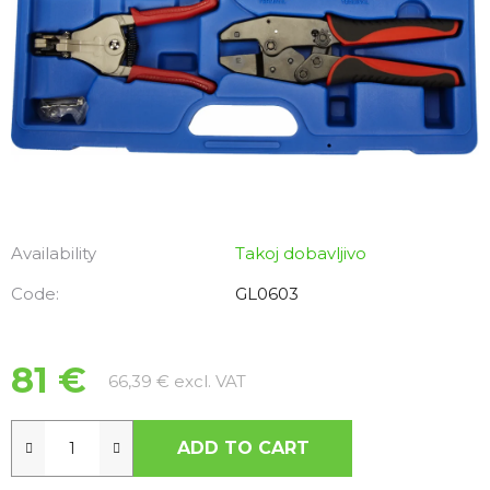
Availability
Takoj dobavljivo
Code:
GL0603
81 €
Measure price:
66,39 € excl. VAT
ADD TO CART