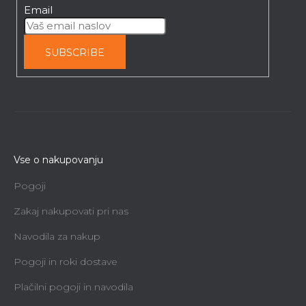
Email
SUBSCRIBE
Vse o nakupovanju
Pogoji
Zakaj nakupovati pri nas
Navodila za nakup
Pogoji in roki dostave
Plačilni pogoji in navodila