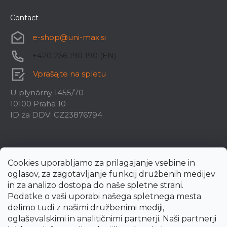
Contact
e-shop
@
uni-max.si
+420 266 190 190 (EN)
Vprašajte na spletu
U plynárny 1455/70
10100 Praha 10
ID za DDV: CZ23876794
Cookies uporabljamo za prilagajanje vsebine in
oglasov, za zagotavljanje funkcij družbenih medijev
in za analizo dostopa do naše spletne strani.
Podatke o vaši uporabi našega spletnega mesta
delimo tudi z našimi družbenimi mediji,
oglaševalskimi in analitičnimi partnerji. Naši partnerji