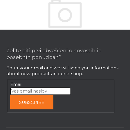
F
o
o
Želite biti prvi obveščeni o novostih in
t
posebnih ponudbah?
Komplet brusnih valjev P80 za SD20
e
Enter your email and we will send you informations
r
about new products in our e-shop.
Takoj dobavljivo
Email
9,40 €
SUBSCRIBE