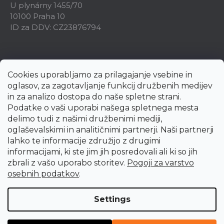
U plynárny 1455/70
10100 Praha 10
ID za DDV: CZ23876794
Cookies uporabljamo za prilagajanje vsebine in
oglasov, za zagotavljanje funkcij družbenih medijev
in za analizo dostopa do naše spletne strani.
Podatke o vaši uporabi našega spletnega mesta
delimo tudi z našimi družbenimi mediji,
oglaševalskimi in analitičnimi partnerji. Naši partnerji
lahko te informacije združijo z drugimi
informacijami, ki ste jim jih posredovali ali ki so jih
zbrali z vašo uporabo storitev.
Pogoji za varstvo
Created by Shoptet Premium
osebnih podatkov
.
Copyright 2026
uni-max.si
. All rights reserved.
Edit cookie
Settings
settings