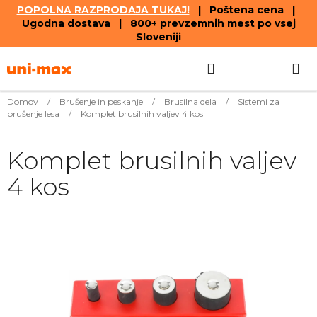
POPOLNA RAZPRODAJA TUKAJ!
| Poštena cena |
Ugodna dostava | 800+ prevzemnih mest po vsej
Sloveniji
Skip
Search
SHOPPIN
to
content
CART
Domov
/
Brušenje in peskanje
/
Brusilna dela
/
Sistemi za
brušenje lesa
/
Komplet brusilnih valjev 4 kos
Komplet brusilnih valjev
4 kos