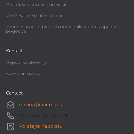
Postopki reklamacije in vračil
Vzdrževalne storitve in cene
Vzorec navodil o pravicah uporabnika do odstopa od
pogodbe
Kontakti
Republika Slovenija
www.uni-max.com
Contact
e-shop
@
uni-max.si
+420 266 190 190 (EN)
Vprašajte na spletu