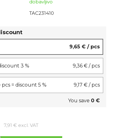
dobavljivo
TAC231410
discount
9,65 €
/ pcs
 discount 3 %
9,36 €
/ pcs
 pcs = discount 5 %
9,17 €
/ pcs
You save
0 €
Measure price:
7,91 € excl. VAT