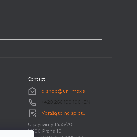
Contact
e-shop
@
uni-max.si
+420 266 190 190 (EN)
Vprašajte na spletu
U plynárny 1455/70
10100 Praha 10