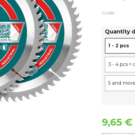
Code:
Quantity 
1 - 2 pcs
3 - 4 pcs =
5 and more
9,65 €