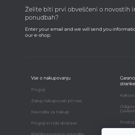
o
Želite biti prvi obveščeni o novostih 
t
ponudbah?
e
r
Enter your email and we will send you informat
our e-shop.
Vse o nakupovanju
Garanci
strank
Pogoji
Kakovos
Zakaj nakupovati pri nas
Odgovo
GARAN
Navodila za nakup
Postopk
Pogoji in roki dostave
Vzdržev
Plačilni pogoji in navodila