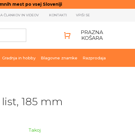
ih mest po vsej Sloveniji
JA ČLANKOV IN VIDEOV
KONTAKTI
VPIŠI SE
PRAZNA
KOŠARA
SHOPPING
CART
Gradnja in hobby
Blagovne znamke
Razprodaja
 list, 185 mm
Takoj