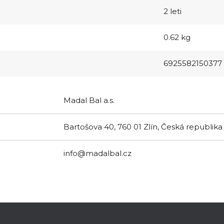
2 leti
0.62 kg
6925582150377
Madal Bal a.s.
Bartošova 40, 760 01 Zlín, Česká republika
info@madalbal.cz