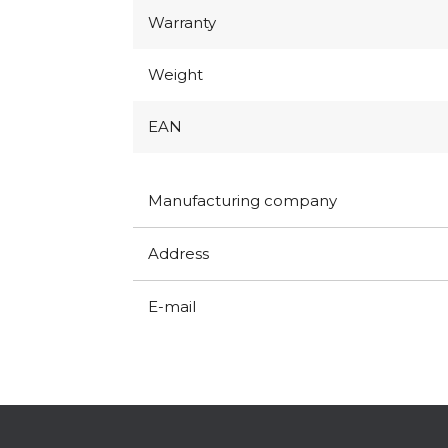
Warranty
Weight
EAN
Manufacturing company
Address
E-mail
F
o