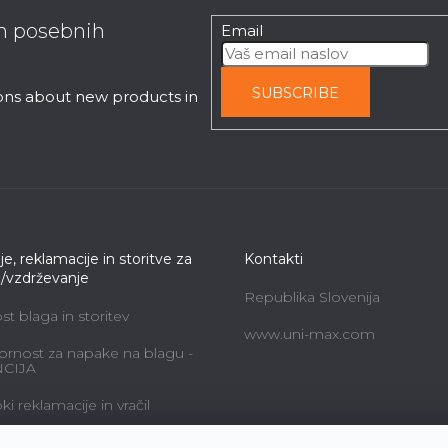
in posebnih
Email
SUBSCRIBE
ions about new products in
je, reklamacije in storitve za
Kontakti
e/vzdrževanje
Republika Slovenija
t blaga in storitev
www.uni-max.com
rnost za napake na blagu -
CIJA
i reklamacije in vračil
alne storitve in cene