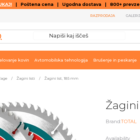
KAJ!
| Poštena cena | Ugodna dostava | 800+ prevzemn
RAZPRODAJA
GALERI
lovanje kovin
Avtomobilska tehnologija
Brušenje in peskanje
žage
/
Žagini listi
/
Žagini list, 185 mm
Žagini
Brand:
TOTAL
Availability