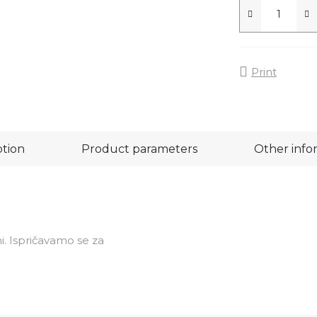
Print
ption
Product parameters
Other info
i. Ispričavamo se za