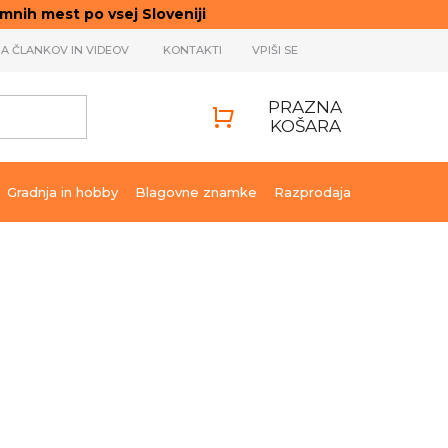
ih mest po vsej Sloveniji
JA ČLANKOV IN VIDEOV
KONTAKTI
VPIŠI SE
PRAZNA
KOŠARA
SHOPPING
CART
Gradnja in hobby
Blagovne znamke
Razprodaja