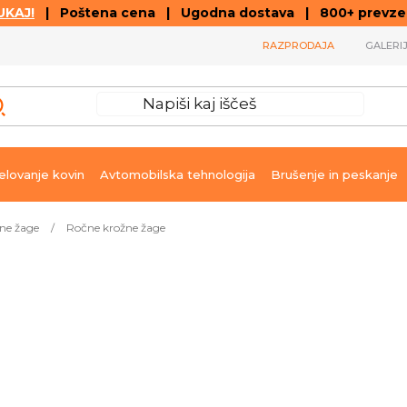
KAJ!
| Poštena cena | Ugodna dostava | 800+ prevzemn
RAZPRODAJA
GALERI
lovanje kovin
Avtomobilska tehnologija
Brušenje in peskanje
ne žage
/
Ročne krožne žage