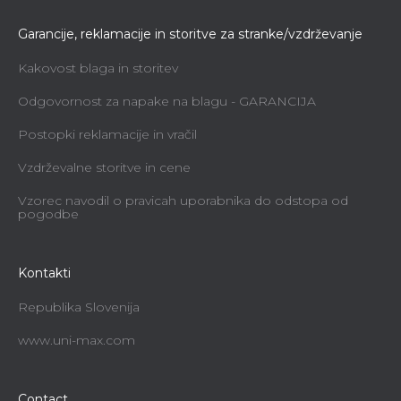
Garancije, reklamacije in storitve za stranke/vzdrževanje
Kakovost blaga in storitev
Odgovornost za napake na blagu - GARANCIJA
Postopki reklamacije in vračil
Vzdrževalne storitve in cene
Vzorec navodil o pravicah uporabnika do odstopa od
pogodbe
Kontakti
Republika Slovenija
www.uni-max.com
Contact