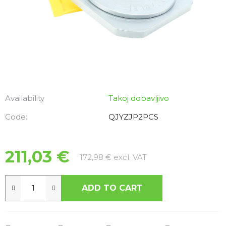
Availability
Takoj dobavljivo
Code:
QJYZJP2PCS
211,03 €
Measure price:
172,98 € excl. VAT
ADD TO CART