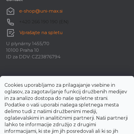
e-shop
@
uni-max.si
+420 266 190 190 (EN)
Vprašajte na spletu
U plynárny 1455/70
10100 Praha 10
ID za DDV: CZ23876794
Cookies uporabljamo za prilagajanje vsebine in
oglasov, za zagotavljanje funkcij družbenih medijev
in za analizo dostopa do naše spletne strani.
Podatke o vaši uporabi našega spletnega mesta
delimo tudi z našimi družbenimi mediji,
oglaševalskimi in analitičnimi partnerji. Naši partnerji
lahko te informacije združijo z drugimi
informacijami, ki ste jim jih posredovali ali ki so jih