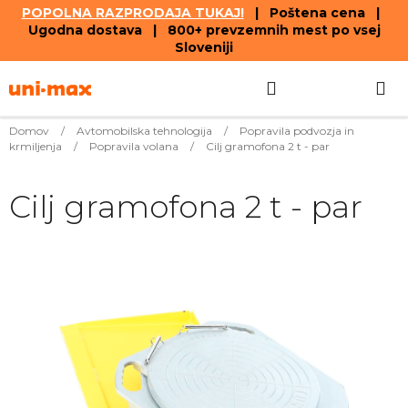
POPOLNA RAZPRODAJA TUKAJ!
| Poštena cena |
Ugodna dostava | 800+ prevzemnih mest po vsej
Sloveniji
Skip
Search
SHOPPIN
to
content
CART
Domov
/
Avtomobilska tehnologija
/
Popravila podvozja in
krmiljenja
/
Popravila volana
/
Cilj gramofona 2 t - par
Cilj gramofona 2 t - par