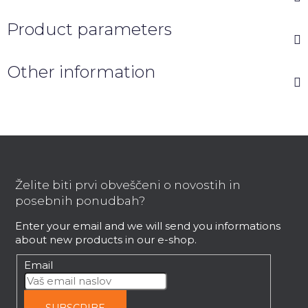
Product parameters
Other information
F
o
o
Želite biti prvi obveščeni o novostih in
t
posebnih ponudbah?
e
Enter your email and we will send you informations
r
about new products in our e-shop.
Email
SUBSCRIBE