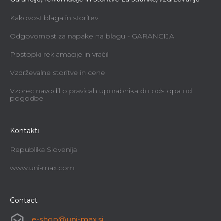
Kakovost blaga in storitev
Odgovornost za napake na blagu - GARANCIJA
Postopki reklamacije in vračil
Vzdrževalne storitve in cene
Vzorec navodil o pravicah uporabnika do odstopa od
pogodbe
Kontakti
Republika Slovenija
www.uni-max.com
Contact
e-shop
@
uni-max.si