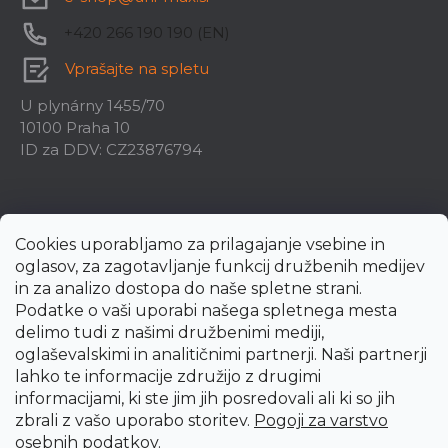
+420 266 190 190 (EN)
Vprašajte na spletu
U plynárny 1455/70
10100 Praha 10
ID za DDV: CZ23876794
Cookies uporabljamo za prilagajanje vsebine in
oglasov, za zagotavljanje funkcij družbenih medijev
in za analizo dostopa do naše spletne strani.
Podatke o vaši uporabi našega spletnega mesta
delimo tudi z našimi družbenimi mediji,
oglaševalskimi in analitičnimi partnerji. Naši partnerji
lahko te informacije združijo z drugimi
informacijami, ki ste jim jih posredovali ali ki so jih
zbrali z vašo uporabo storitev.
Pogoji za varstvo
Created by Shoptet Premium
osebnih podatkov
.