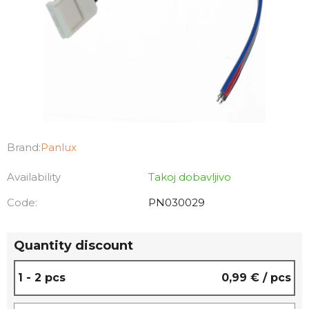
Brand:
Panlux
Availability
Takoj dobavljivo
Code:
PN030029
Quantity discount
1 - 2 pcs
0,99 €
/ pcs