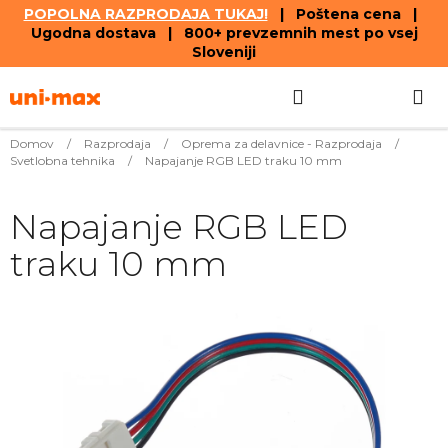
POPOLNA RAZPRODAJA TUKAJ!
| Poštena cena |
Ugodna dostava | 800+ prevzemnih mest po vsej
Sloveniji
Skip
Search
SHOPPIN
to
content
CART
Domov
/
Razprodaja
/
Oprema za delavnice - Razprodaja
/
Svetlobna tehnika
/
Napajanje RGB LED traku 10 mm
Napajanje RGB LED
traku 10 mm