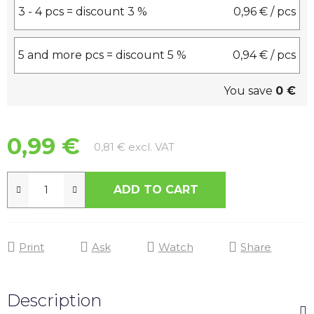
3 - 4 pcs = discount 3 %
0,96 €
/ pcs
5 and more pcs = discount 5 %
0,94 €
/ pcs
You save
0 €
0,99 €
Measure price:
0,81 € excl. VAT
ADD TO CART
Print
Ask
Watch
Share
Description