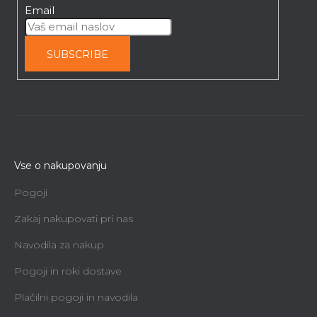
Email
SUBSCRIBE
Vse o nakupovanju
Pogoji
Zakaj nakupovati pri nas
Navodila za nakup
Pogoji in roki dostave
Plačilni pogoji in navodila