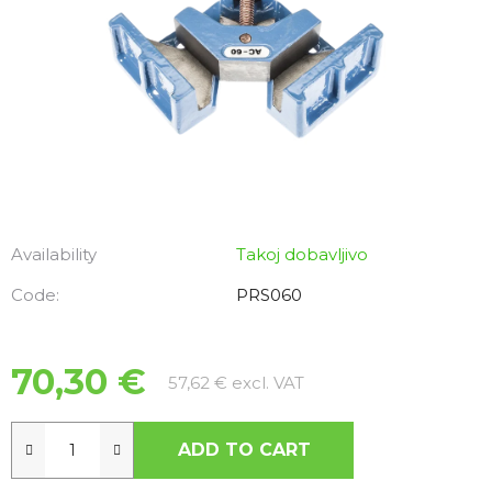
Availability
Takoj dobavljivo
Code:
PRS060
70,30 €
Measure price:
57,62 € excl. VAT
ADD TO CART