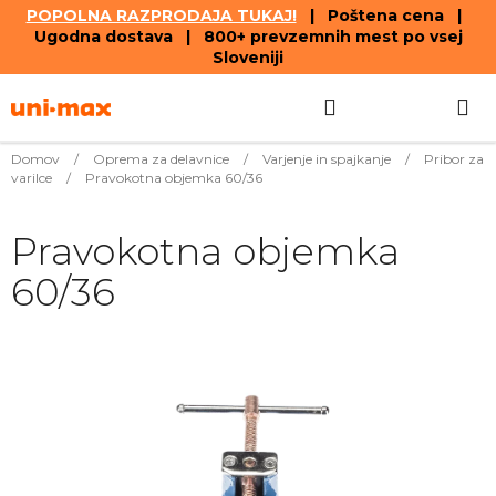
POPOLNA RAZPRODAJA TUKAJ!
| Poštena cena |
Ugodna dostava | 800+ prevzemnih mest po vsej
Sloveniji
Skip
Search
SHOPPIN
to
content
CART
Domov
/
Oprema za delavnice
/
Varjenje in spajkanje
/
Pribor za
varilce
/
Pravokotna objemka 60/36
Pravokotna objemka
60/36