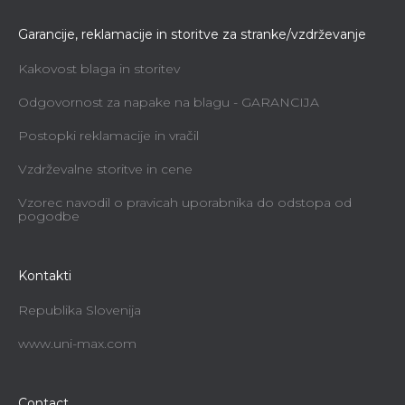
Garancije, reklamacije in storitve za stranke/vzdrževanje
Kakovost blaga in storitev
Odgovornost za napake na blagu - GARANCIJA
Postopki reklamacije in vračil
Vzdrževalne storitve in cene
Vzorec navodil o pravicah uporabnika do odstopa od
pogodbe
Kontakti
Republika Slovenija
www.uni-max.com
Contact