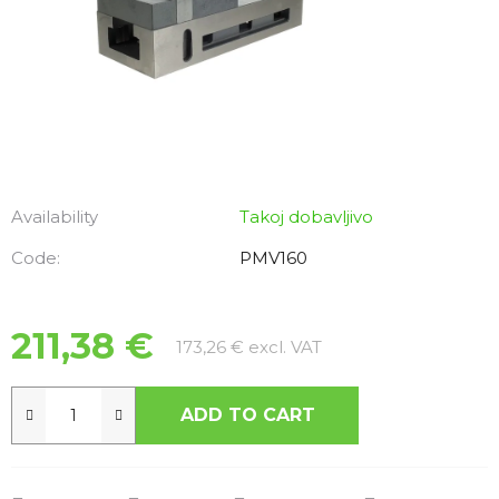
Availability
Takoj dobavljivo
Code:
PMV160
211,38 €
Measure price:
173,26 € excl. VAT
ADD TO CART