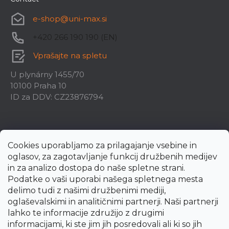
e-shop
@
uni-max.si
+420 266 190 190 (EN)
Vprašajte na spletu
U plynárny 1455/70
10100 Praha 10
ID za DDV: CZ23876794
Cookies uporabljamo za prilagajanje vsebine in
oglasov, za zagotavljanje funkcij družbenih medijev
in za analizo dostopa do naše spletne strani.
Podatke o vaši uporabi našega spletnega mesta
delimo tudi z našimi družbenimi mediji,
oglaševalskimi in analitičnimi partnerji. Naši partnerji
lahko te informacije združijo z drugimi
informacijami, ki ste jim jih posredovali ali ki so jih