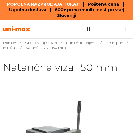
POPOLNA RAZPRODAJA TUKAJ!
| Poštena cena |
Ugodna dostava | 800+ prevzemnih mest po vsej
Sloveniji
Skip
Search
SHOPPIN
to
content
CART
Domov
/
Obdelovanje kovin
/
Primeži in prijemi
/
Fiksni primeži
in ročaji
/
Natančna viza 150 mm
Natančna viza 150 mm