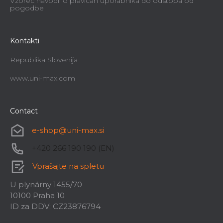
Vzorec navodil o pravicah uporabnika do odstopa od
pogodbe
Kontakti
Republika Slovenija
www.uni-max.com
Contact
e-shop
@
uni-max.si
+420 266 190 190 (EN)
Vprašajte na spletu
U plynárny 1455/70
10100 Praha 10
ID za DDV: CZ23876794