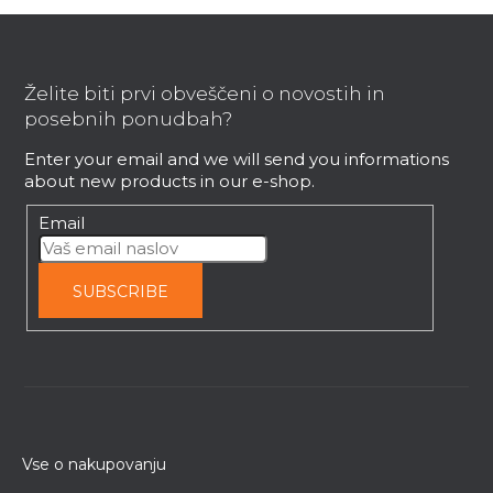
F
o
o
Želite biti prvi obveščeni o novostih in
t
posebnih ponudbah?
e
Enter your email and we will send you informations
r
about new products in our e-shop.
Email
SUBSCRIBE
Vse o nakupovanju