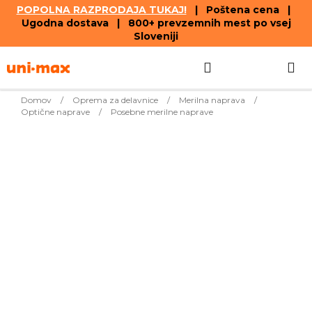
POPOLNA RAZPRODAJA TUKAJ!
| Poštena cena |
Ugodna dostava | 800+ prevzemnih mest po vsej
Sloveniji
Skip
Search
SHOPPIN
to
content
CART
Domov
/
Oprema za delavnice
/
Merilna naprava
/
Optične naprave
/
Posebne merilne naprave