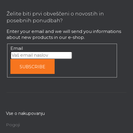
o
o
Želite biti prvi obveščeni o novostih in
t
posebnih ponudbah?
e
Enter your email and we will send you informations
r
about new products in our e-shop.
Email
SUBSCRIBE
Vse o nakupovanju
Pogoji