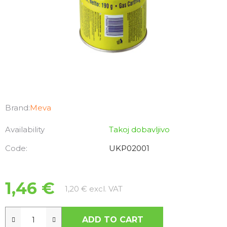
Brand:
Meva
Availability
Takoj dobavljivo
Code:
UKP02001
1,46 €
Measure price:
1,20 € excl. VAT
ADD TO CART