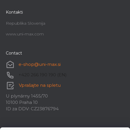
Kontakti
Republika Slovenija
www.uni-max.com
Contact
e-shop
@
uni-max.si
+420 266 190 190 (EN)
Vprašajte na spletu
U plynárny 1455/70
10100 Praha 10
ID za DDV: CZ23876794