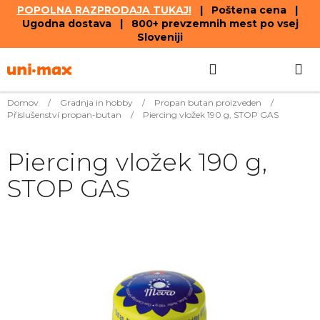
POPOLNA RAZPRODAJA TUKAJ!
| Poštena cena |
Ugodna dostava | 800+ prevzemnih mest po vsej
Sloveniji
Skip
Search
SHOPPIN
to
content
CART
Domov
/
Gradnja in hobby
/
Propan butan proizveden
/
Příslušenství propan-butan
/
Piercing vložek 190 g, STOP GAS
Piercing vložek 190 g,
STOP GAS