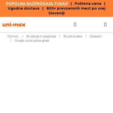
POPOLNA RAZPRODAJA TUKAJ!
| Poštena cena |
Ugodna dostava | 800+ prevzemnih mest po vsej
Sloveniji
Skip
Search
SHOPPIN
to
content
CART
Domov
/
Brušenje in peskanje
/
Brusilna dela
/
Dodatki
/
Orodja za brusilne gredi
Bestsellers