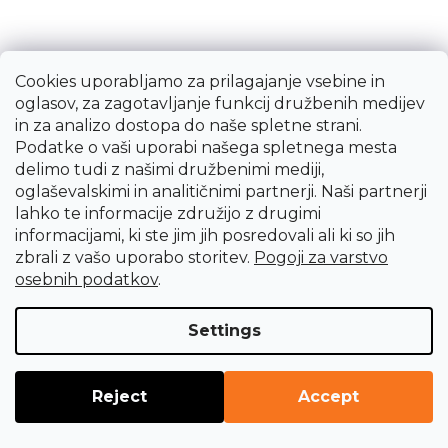
Cookies uporabljamo za prilagajanje vsebine in
oglasov, za zagotavljanje funkcij družbenih medijev
in za analizo dostopa do naše spletne strani.
Podatke o vaši uporabi našega spletnega mesta
Rotacijsko orodje 9,5/15,8 mm - 3 kom Srebrni
delimo tudi z našimi družbenimi mediji,
aluminijev oksid
oglaševalskimi in analitičnimi partnerji. Naši partnerji
lahko te informacije združijo z drugimi
1,08 €
informacijami, ki ste jim jih posredovali ali ki so jih
Takoj dobavljivo
zbrali z vašo uporabo storitev.
Pogoji za varstvo
osebnih podatkov
.
Settings
Reject
Accept
LOAD 2 MORE