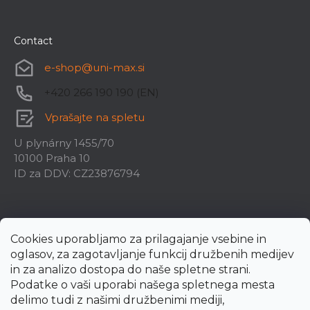
Contact
e-shop
@
uni-max.si
+420 266 190 190 (EN)
Vprašajte na spletu
U plynárny 1455/70
10100 Praha 10
ID za DDV: CZ23876794
Cookies uporabljamo za prilagajanje vsebine in
oglasov, za zagotavljanje funkcij družbenih medijev
in za analizo dostopa do naše spletne strani.
Podatke o vaši uporabi našega spletnega mesta
delimo tudi z našimi družbenimi mediji,