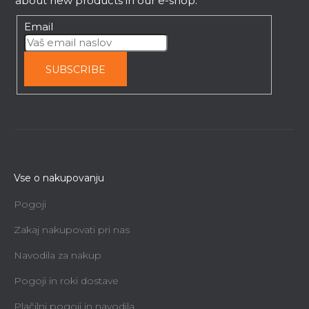
about new products in our e-shop.
Email
SUBSCRIBE
Vse o nakupovanju
Pogoji
Zakaj nakupovati pri nas
Navodila za nakup
Pogoji in roki dostave
Plačilni pogoji in navodila