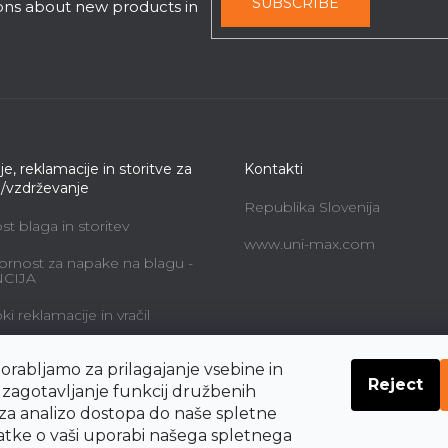
s
SUBSCRIBE
ions about new products in
je, reklamacije in storitve za
Kontakti
e/vzdrževanje
Republika Slovenija
t blaga in storitev
www.uni-max.com
rnost za napake na blagu -
CIJA
i reklamacije in vračil
alne storitve in cene
orabljamo za prilagajanje vsebine in
Reject
navodil o pravicah
a zagotavljanje funkcij družbenih
nika do odstopa od
 za analizo dostopa do naše spletne
be
datke o vaši uporabi našega spletnega