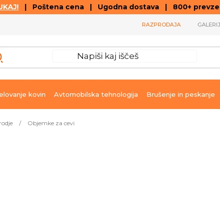
KAJ!
| Poštena cena | Ugodna dostava | 800+ prevzemn
RAZPRODAJA
GALERI
lovanje kovin
Avtomobilska tehnologija
Brušenje in peskanje
rodje
/
Objemke za cevi