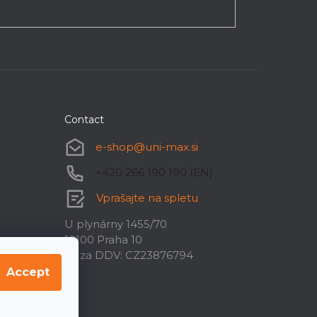
Contact
e-shop
@
uni-max.si
+420 266 190 190 (EN)
Vprašajte na spletu
U plynárny 1455/70
10100 Praha 10
ID za DDV: CZ23876794
Accept