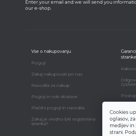
r
Enter your email and we will send you informat
our e-shop.
Vse o nakupovanju
Garanci
strank
Pogoji
Kakovos
Zakaj nakupovati pri nas
Odgovo
GARAN
Navodila za nakup
Postopk
Pogoji in roki dostave
Vzdržev
Plačilni pogoji in navodila
Cookies up
Vzorec 
oglasov, z
Zakaj je vredno biti registrirana
uporab
stranka?
medijev in
pogod
strani. Po