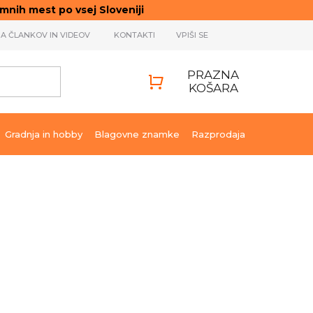
ih mest po vsej Sloveniji
JA ČLANKOV IN VIDEOV
KONTAKTI
VPIŠI SE
PRAZNA
KOŠARA
SHOPPING
CART
Gradnja in hobby
Blagovne znamke
Razprodaja