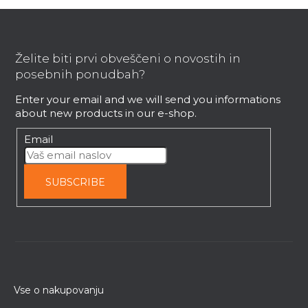
F
o
o
Želite biti prvi obveščeni o novostih in
t
posebnih ponudbah?
e
Enter your email and we will send you informations
r
about new products in our e-shop.
Email
SUBSCRIBE
Vse o nakupovanju