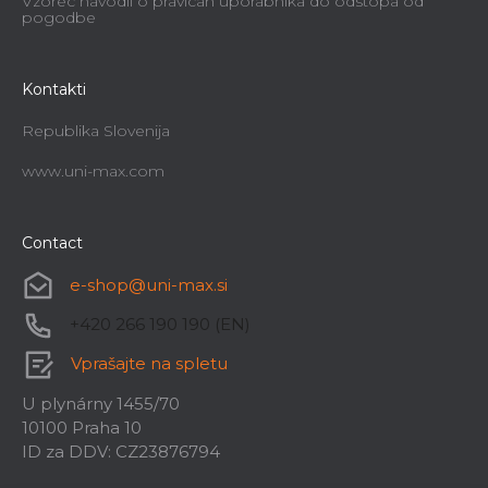
Vzorec navodil o pravicah uporabnika do odstopa od
pogodbe
Kontakti
Republika Slovenija
www.uni-max.com
Contact
e-shop
@
uni-max.si
+420 266 190 190 (EN)
Vprašajte na spletu
U plynárny 1455/70
10100 Praha 10
ID za DDV: CZ23876794