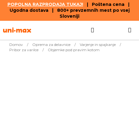
POPOLNA RAZPRODAJA TUKAJ!
| Poštena cena |
Ugodna dostava | 800+ prevzemnih mest po vsej
Sloveniji
Skip
Search
SHOPPIN
to
content
CART
Domov
/
Oprema za delavnice
/
Varjenje in spajkanje
/
Pribor za varilce
/
Objemke pod pravim kotom