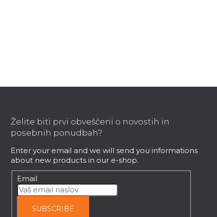
i
s
t
i
n
g
c
o
F
n
t
o
r
o
Želite biti prvi obveščeni o novostih in
o
t
posebnih ponudbah?
l
e
s
Enter your email and we will send you informations
r
about new products in our e-shop.
Email
SUBSCRIBE