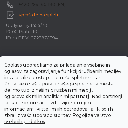
+420 266 190 190 (EN)
Vprašajte na spletu
U plynárny 1455/70
10100 Praha 10
ID za DDV: CZ23876794
Cookies uporabljamo za prilagajanje vsebine in
oglasov, za zagotavljanje funkcij družbenih medijev
in za analizo dostopa do naše spletne strani.
Podatke o vaši uporabi našega spletnega mesta
delimo tudi z našimi družbenimi mediji,
oglaševalskimi in analitičnimi partnerji. Naši partnerji
lahko te informacije združijo z drugimi
informacijami, ki ste jim jih posredovali ali ki so jih
zbrali z vašo uporabo storitev.
Pogoji za varstvo
Created by Shoptet Premium
osebnih podatkov
.