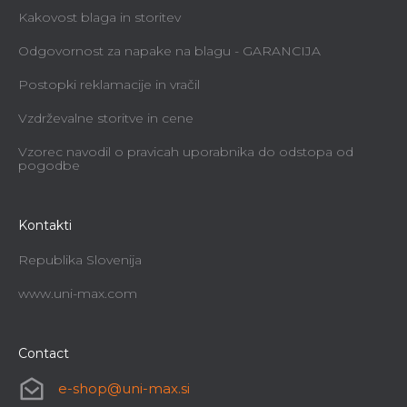
Kakovost blaga in storitev
Odgovornost za napake na blagu - GARANCIJA
Postopki reklamacije in vračil
Vzdrževalne storitve in cene
Vzorec navodil o pravicah uporabnika do odstopa od
pogodbe
Kontakti
Republika Slovenija
www.uni-max.com
Contact
e-shop
@
uni-max.si