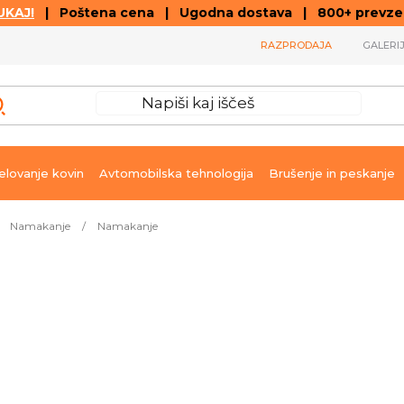
KAJ!
| Poštena cena | Ugodna dostava | 800+ prevzemn
RAZPRODAJA
GALERI
lovanje kovin
Avtomobilska tehnologija
Brušenje in peskanje
Namakanje
/
Namakanje