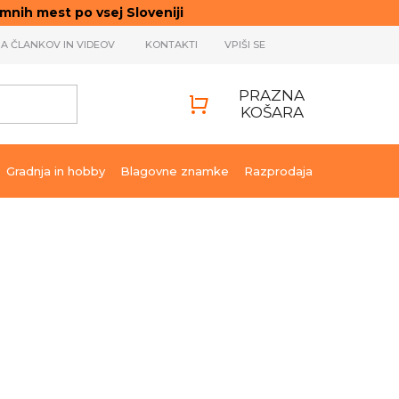
ih mest po vsej Sloveniji
JA ČLANKOV IN VIDEOV
KONTAKTI
VPIŠI SE
PRAZNA
KOŠARA
SHOPPING
CART
Gradnja in hobby
Blagovne znamke
Razprodaja