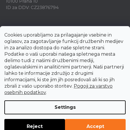
10100 Praha 10
ID za DDV: CZ23876794
Cookies uporabljamo za prilagajanje vsebine in
oglasov, za zagotavljanje funkcij družbenih medijev
in za analizo dostopa do naše spletne strani.
Podatke o vaši uporabi našega spletnega mesta
delimo tudi z našimi družbenimi mediji,
oglaševalskimi in analitičnimi partnerji. Naši partnerji
lahko te informacije združijo z drugimi
informacijami, ki ste jim jih posredovali ali ki so jih
zbrali z vašo uporabo storitev.
Pogoji za varstvo
Created by Shoptet Premium
osebnih podatkov
.
Copyright 2026
uni-max.si
. All rights reserved.
Edit cookie
Settings
settings
Reject
Accept