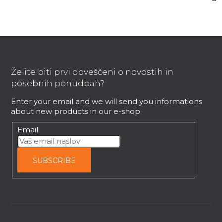
F
o
o
Želite biti prvi obveščeni o novostih in
t
posebnih ponudbah?
e
Enter your email and we will send you informations
r
about new products in our e-shop.
Email
SUBSCRIBE