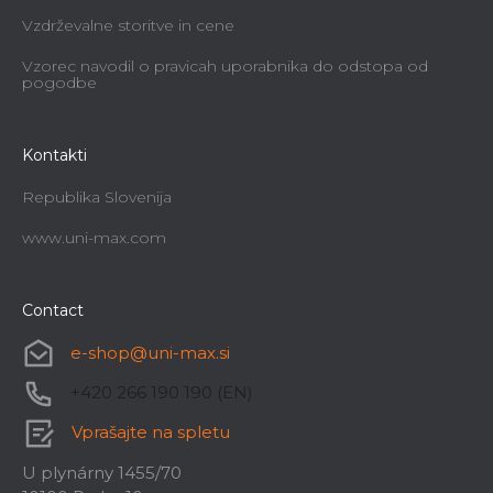
Vzdrževalne storitve in cene
Vzorec navodil o pravicah uporabnika do odstopa od
pogodbe
Kontakti
Republika Slovenija
www.uni-max.com
Contact
e-shop
@
uni-max.si
+420 266 190 190 (EN)
Vprašajte na spletu
U plynárny 1455/70