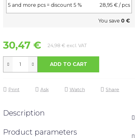
5 and more pcs = discount 5 %
28,95 €
/ pcs
You save
0 €
30,47 €
Measure price:
24,98 € excl. VAT
ADD TO CART
Print
Ask
Watch
Share
Description
Product parameters