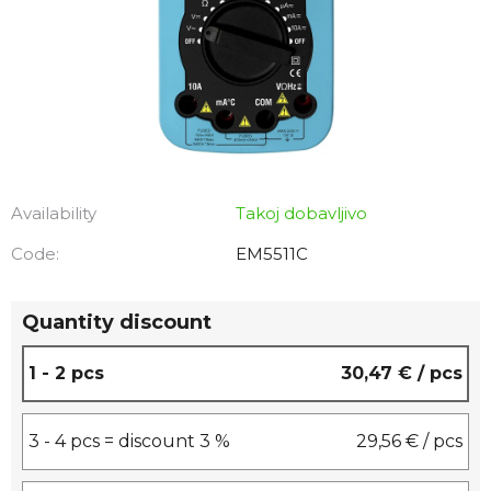
Availability
Takoj dobavljivo
Code:
EM5511C
Quantity discount
1 - 2 pcs
30,47 €
/ pcs
3 - 4 pcs = discount 3 %
29,56 €
/ pcs