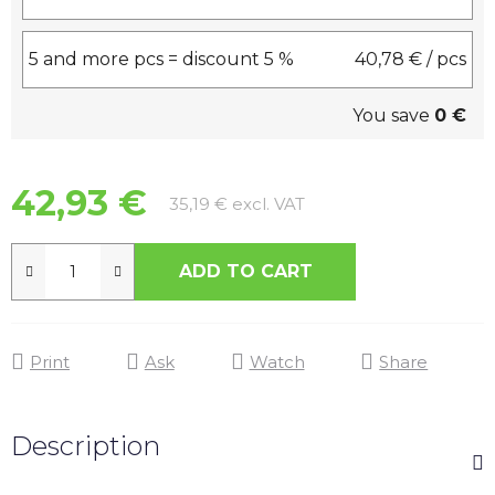
5 and more pcs = discount 5 %
40,78 €
/ pcs
You save
0 €
42,93 €
Measure price:
35,19 € excl. VAT
ADD TO CART
Print
Ask
Watch
Share
Description