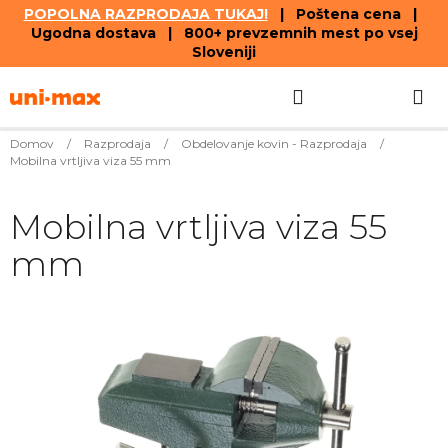
POPOLNA RAZPRODAJA TUKAJ!
| Poštena cena |
Ugodna dostava | 800+ prevzemnih mest po vsej
Sloveniji
Skip
Search
SHOPPIN
to
content
CART
Domov
/
Razprodaja
/
Obdelovanje kovin - Razprodaja
/
Mobilna vrtljiva viza 55 mm
Mobilna vrtljiva viza 55
mm