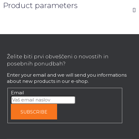
Product parameters
F
o
o
Želite biti prvi obveščeni o novostih in
t
posebnih ponudbah?
e
Enter your email and we will send you informations
r
about new products in our e-shop.
Email
SUBSCRIBE