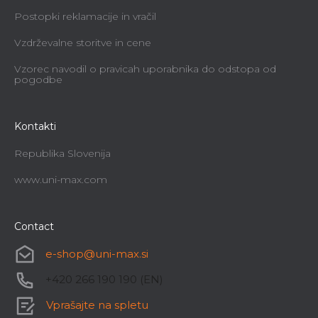
Postopki reklamacije in vračil
Vzdrževalne storitve in cene
Vzorec navodil o pravicah uporabnika do odstopa od
pogodbe
Kontakti
Republika Slovenija
www.uni-max.com
Contact
e-shop
@
uni-max.si
+420 266 190 190 (EN)
Vprašajte na spletu