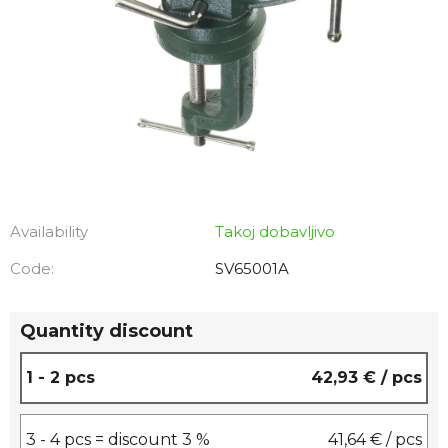
Availability
Takoj dobavljivo
Code:
SV65001A
Quantity discount
1 - 2 pcs
42,93 €
/ pcs
3 - 4 pcs = discount 3 %
41,64 €
/ pcs