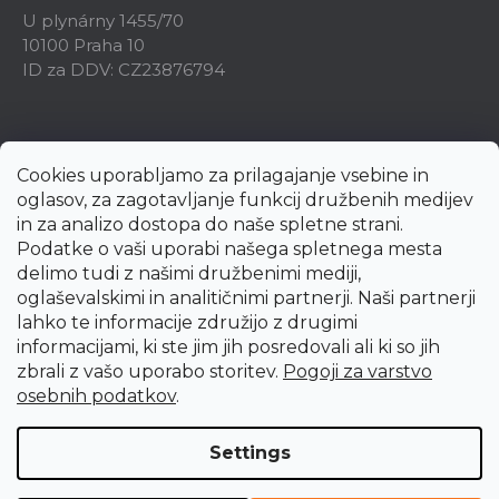
U plynárny 1455/70
10100 Praha 10
ID za DDV: CZ23876794
Cookies uporabljamo za prilagajanje vsebine in
oglasov, za zagotavljanje funkcij družbenih medijev
in za analizo dostopa do naše spletne strani.
Podatke o vaši uporabi našega spletnega mesta
delimo tudi z našimi družbenimi mediji,
oglaševalskimi in analitičnimi partnerji. Naši partnerji
lahko te informacije združijo z drugimi
informacijami, ki ste jim jih posredovali ali ki so jih
zbrali z vašo uporabo storitev.
Pogoji za varstvo
Created by Shoptet Premium
osebnih podatkov
.
Copyright 2026
uni-max.si
. All rights reserved.
Edit cookie
Settings
settings