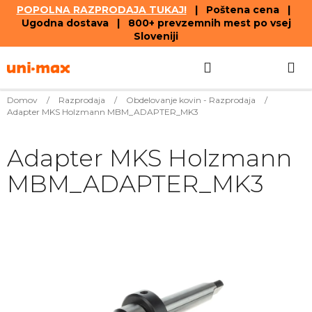
POPOLNA RAZPRODAJA TUKAJ!
| Poštena cena |
Ugodna dostava | 800+ prevzemnih mest po vsej
Sloveniji
Skip
Search
SHOPPIN
to
content
CART
Domov
/
Razprodaja
/
Obdelovanje kovin - Razprodaja
/
Adapter MKS Holzmann MBM_ADAPTER_MK3
Adapter MKS Holzmann
MBM_ADAPTER_MK3