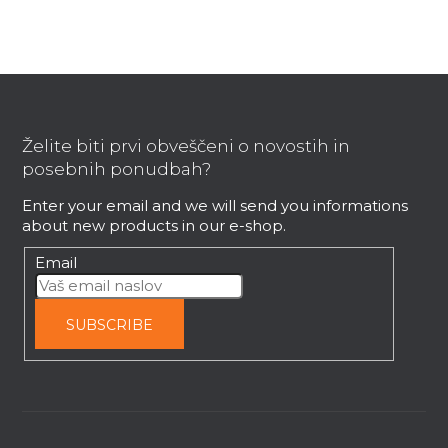
F
o
o
Želite biti prvi obveščeni o novostih in
t
posebnih ponudbah?
e
Enter your email and we will send you informations
r
about new products in our e-shop.
Email
SUBSCRIBE