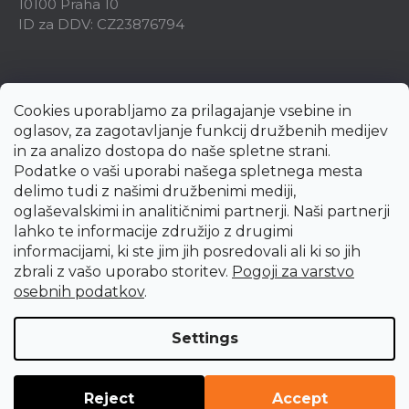
10100 Praha 10
ID za DDV: CZ23876794
Cookies uporabljamo za prilagajanje vsebine in
oglasov, za zagotavljanje funkcij družbenih medijev
in za analizo dostopa do naše spletne strani.
Podatke o vaši uporabi našega spletnega mesta
delimo tudi z našimi družbenimi mediji,
oglaševalskimi in analitičnimi partnerji. Naši partnerji
lahko te informacije združijo z drugimi
informacijami, ki ste jim jih posredovali ali ki so jih
zbrali z vašo uporabo storitev.
Pogoji za varstvo
Created by Shoptet Premium
osebnih podatkov
.
Copyright 2026
uni-max.si
. All rights reserved.
Edit cookie
Settings
settings
Reject
Accept