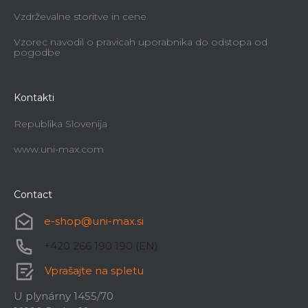
Vzdrževalne storitve in cene
Vzorec navodil o pravicah uporabnika do odstopa od
pogodbe
Kontakti
Republika Slovenija
www.uni-max.com
Contact
e-shop
@
uni-max.si
+420 266 190 190 (EN)
Vprašajte na spletu
U plynárny 1455/70