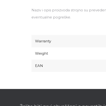
Naziv i opis proizvoda strojno su preveden
eventualne pogreške.
Warranty
Weight
EAN
F
o
o