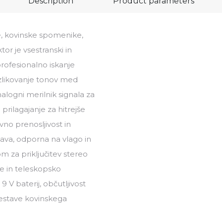
Description
Product parameters
e, kovinske spomenike,
or je vsestranski in
rofesionalno iskanje
azlikovanje tonov med
analogni merilnik signala za
rilagajanje za hitrejše
vno prenosljivost in
ava, odporna na vlago in
m za priključitev stereo
ije in teleskopsko
 V baterij, občutljivost
sestave kovinskega