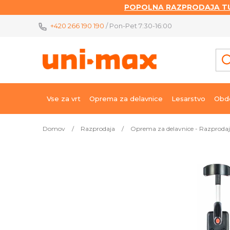
POPOLNA RAZPRODAJA TU
Skip
+420 266 190 190
/ Pon-Pet 7:30-16:00
to
content
Vse za vrt
Oprema za delavnice
Lesarstvo
Obde
Domov
/
Razprodaja
/
Oprema za delavnice - Razproda