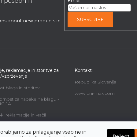
in posebnih
Email
SUBSCRIBE
ions about new products in
je, reklamacije in storitve za
Kontakti
e/vzdrževanje
Republika Slovenija
t blaga in storitev
www.uni-max.com
rnost za napake na blagu -
CIJA
i reklamacije in vračil
alne storitve in cene
orabljamo za prilagajanje vsebine in
Reject