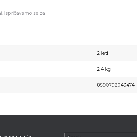
i. Ispričavamo se za
2 leti
2.4 kg
8590792043474