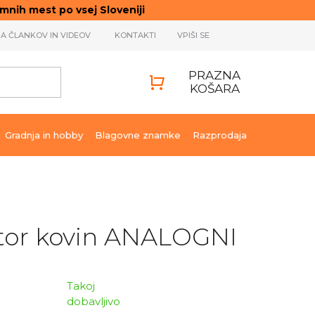
ih mest po vsej Sloveniji
JA ČLANKOV IN VIDEOV
KONTAKTI
VPIŠI SE
PRAZNA
KOŠARA
SHOPPING
CART
Gradnja in hobby
Blagovne znamke
Razprodaja
tor kovin ANALOGNI
Takoj
dobavljivo