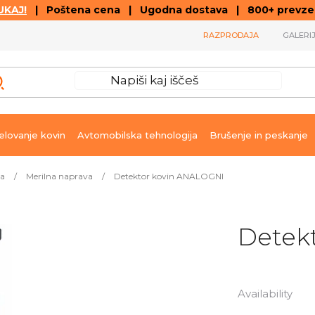
KAJ!
| Poštena cena | Ugodna dostava | 800+ prevzemn
RAZPRODAJA
GALERI
lovanje kovin
Avtomobilska tehnologija
Brušenje in peskanje
ja
/
Merilna naprava
/
Detektor kovin ANALOGNI
Detek
Availability