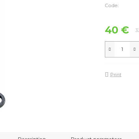
Code:
40 €
3
Print