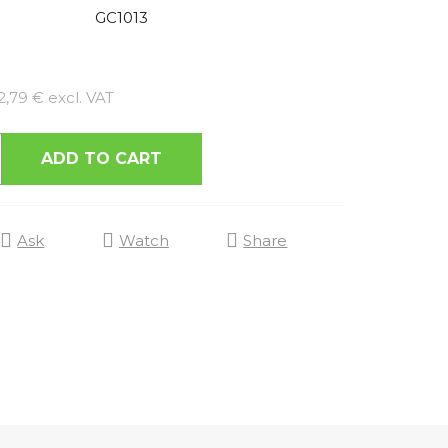
GC1013
Measure price:
2,79 € excl. VAT
ADD TO CART
Ask
Watch
Share