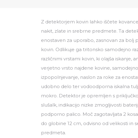
Z detektorjem kovin lahko iščete kovanc
nakit, zlate in srebrne predmete. Ta detekt
enostaven za uporabo, zasnovan za bolj p
kovin. Odlikuje ga tritonsko samodejno r
različnimi vrstami kovin, ki olajša iskanje, 
verjetno vrsto najdene kovine, samodejno p
izpopolnjevanje, naslon za roke za enosta
udobno delo ter vodoodporna iskalna tulj
mokro. Detektor je opremljen s priključko
slušalk, indikacijo nizke zmogljivosti bater
podporno palico. Moč zagotavljata 2 kosa 9
do globine 12 cm, odvisno od velikosti in 
predmeta.