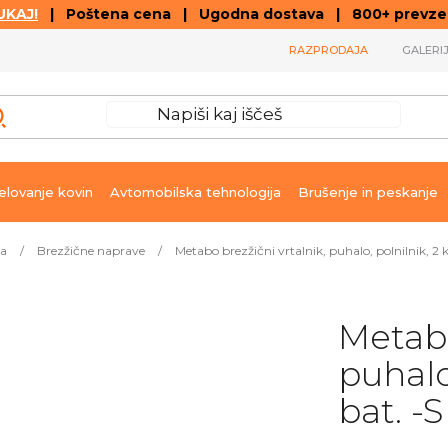
KAJ!
| Poštena cena | Ugodna dostava | 800+ prevzemn
RAZPRODAJA
GALERI
lovanje kovin
Avtomobilska tehnologija
Brušenje in peskanje
ja
/
Brezžične naprave
/
Metabo brezžični vrtalnik, puhalo, polnilnik, 2 k
Metabo
puhalo
bat. -S