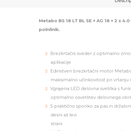
Descri
Metabo BS 18 LT BL SE + AG 18 + 2 x 4.0
polnilnik.
Brezkrtačni sveder z optimalno zmog
aplikacije
Edinstven brezkrtačni motor Metabo 
maksimalno učinkovitost pri vrtanju i
Vgrajena LED delovna svetilka s funkc
optimalno osvetlitev delovnega ob
S praktično sponko za pas in držalom 
desni ali levi
strani