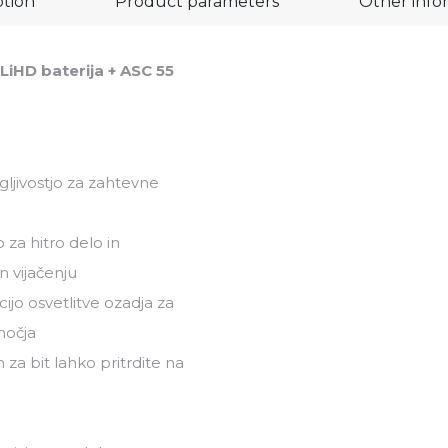
ption
Product parameters
Other info
 LiHD baterija + ASC 55
ljivostjo za zahtevne
za hitro delo in
n vijačenju
ijo osvetlitve ozadja za
močja
za bit lahko pritrdite na