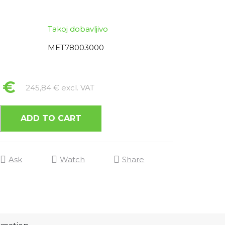
Takoj dobavljivo
MET78003000
 €
Measure price:
245,84 € excl. VAT
ADD TO CART
Ask
Watch
Share