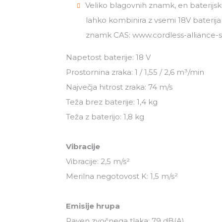
Veliko blagovnih znamk, en baterijski
lahko kombinira z vsemi 18V baterija
znamk CAS: www.cordless-alliance
Napetost baterije: 18 V
Prostornina zraka: 1 / 1,55 / 2,6 m³/min
Največja hitrost zraka: 74 m/s
Teža brez baterije: 1,4 kg
Teža z baterijo: 1,8 kg
Vibracije
Vibracije: 2,5 m/s²
Merilna negotovost K: 1,5 m/s²
Emisije hrupa
Raven zvočnega tlaka: 79 dB(A)