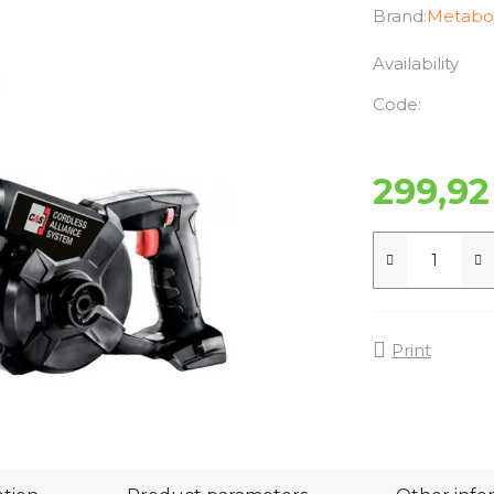
Brand:
Metabo
Availability
Code:
299,92
Print