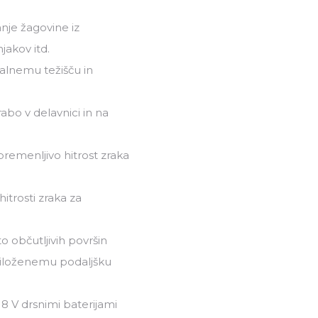
nje žagovine iz
jakov itd.
alnemu težišču in
bo v delavnici in na
premenljivo hitrost zraka
itrosti zraka za
o občutljivih površin
riloženemu podaljšku
8 V drsnimi baterijami