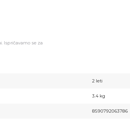
i. Ispričavamo se za
2 leti
3.4 kg
8590792063786