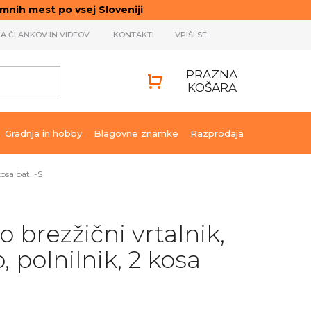
ih mest po vsej Sloveniji
JA ČLANKOV IN VIDEOV
KONTAKTI
VPIŠI SE
PRAZNA
KOŠARA
SHOPPING
CART
Gradnja in hobby
Blagovne znamke
Razprodaja
osa bat. -S
 brezžični vrtalnik,
, polnilnik, 2 kosa