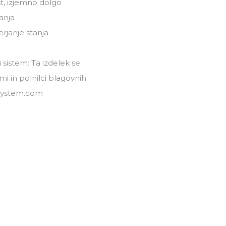
t, izjemno dolgo
vanja
erjanje stanja
 sistem: Ta izdelek se
mi in polnilci blagovnih
-system.com