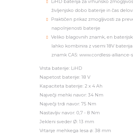
LiHD baterija za vrhunsko zmogljivos
življenjsko dobo baterije in čas delo
Praktičen prikaz zmogljivosti za prev
napolnjenosti baterije
Veliko blagovnih znamk, en baterijski
lahko kombinira z vsemi 18V baterija
znamk CAS: www.cordless-alliance
Vrsta baterije: LiHD
Napetost baterije: 18 V
Kapaciteta baterije: 2 x 4 Ah
Največji mehki navor: 34 Nm
Največji trdi navor: 75 Nm
Nastavljiv navor: 0,7 - 8 Nm
Jekleni sveder Ø: 13 mm
Vrtanje mehkega lesa ø: 38 mm