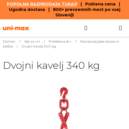
POPOLNA RAZPRODAJA TUKAJ!
| Poštena cena |
Ugodna dostava | 800+ prevzemnih mest po vsej
Sloveniji
Skip
Search
SHOPPIN
to
content
CART
Domov
/
Vse za vrt
/
Predelava drv
/
Manipulacijske kljuke in
klešče
/
Dvojni kavelj 340 kg
Dvojni kavelj 340 kg