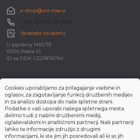
e-shop
@
uni-max.si
+420 266 190 190 (EN)
Vprašajte na spletu
U plynárny 1455/70
10100 Praha 10
ID za DDV: CZ23876794
Cookies uporabljamo za prilagajanje vsebine in
oglasov, za zagotavljanje funkcij družbenih medijev
in za analizo dostopa do naše spletne strani.
Podatke o vaši uporabi našega spletnega mesta
delimo tudi z našimi družbenimi mediji,
oglaševalskimi in analitičnimi partnerji. Naši partnerji
lahko te informacije združijo z drugimi
informacijami, ki ste jim jih posredovali ali ki so jih