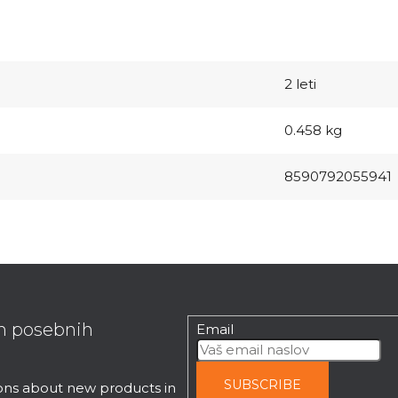
2 leti
0.458 kg
8590792055941
in posebnih
Email
SUBSCRIBE
ions about new products in