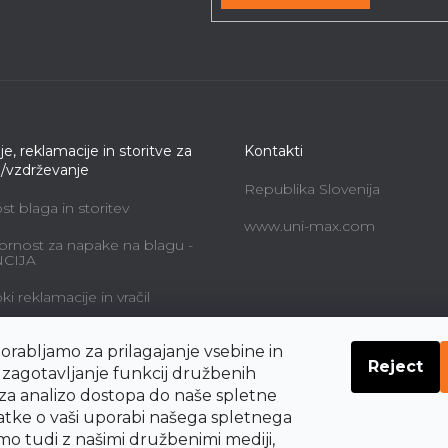
je, reklamacije in storitve za
Kontakti
e/vzdrževanje
Republika Slovenija
t blaga in storitev
www.uni-max.com
rnost za napake na blagu -
CIJA
i reklamacije in vračil
alne storitve in cene
orabljamo za prilagajanje vsebine in
Reject
navodil o pravicah
a zagotavljanje funkcij družbenih
nika do odstopa od
 za analizo dostopa do naše spletne
be
datke o vaši uporabi našega spletnega
mo tudi z našimi družbenimi mediji,