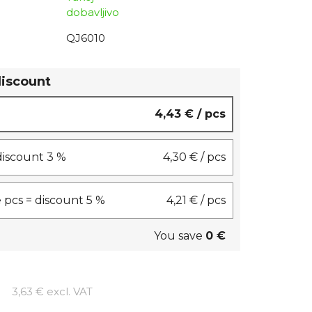
dobavljivo
QJ6010
discount
4,43 €
/ pcs
 discount 3 %
4,30 €
/ pcs
 pcs = discount 5 %
4,21 €
/ pcs
You save
0 €
Measure price:
3,63 € excl. VAT