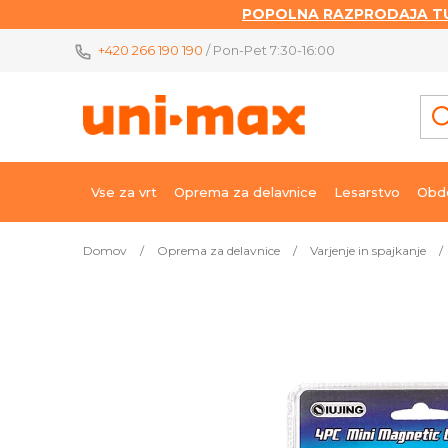
POPOLNA RAZPRODAJA TU
Skip
+420 266 190 190
/ Pon-Pet 7:30-16:00
to
content
Vse za vrt
Oprema za delavnice
Lesarstvo
Obde
Domov
/
Oprema za delavnice
/
Varjenje in spajkanje
/