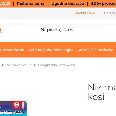
KAJ!
| Poštena cena | Ugodna dostava | 800+ prevzemn
RAZPRODAJA
GALERI
lovanje kovin
Avtomobilska tehnologija
Brušenje in peskanje
Pribor za varilce
/
Niz magnetnih kotov 4 kosi
Niz m
kosi