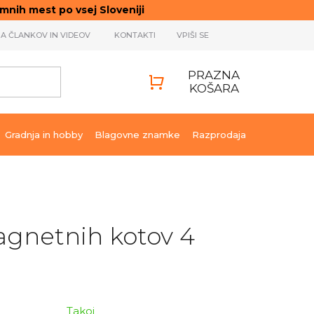
ih mest po vsej Sloveniji
JA ČLANKOV IN VIDEOV
KONTAKTI
VPIŠI SE
PRAZNA
KOŠARA
SHOPPING
CART
Gradnja in hobby
Blagovne znamke
Razprodaja
agnetnih kotov 4
Takoj