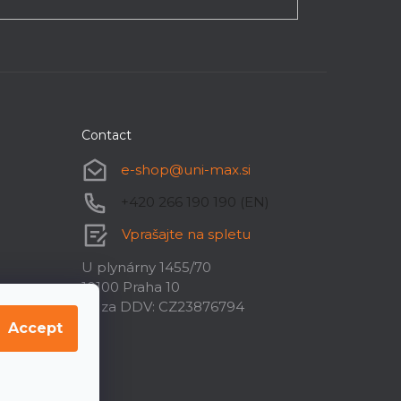
Contact
e-shop
@
uni-max.si
+420 266 190 190 (EN)
Vprašajte na spletu
U plynárny 1455/70
10100 Praha 10
ID za DDV: CZ23876794
Accept