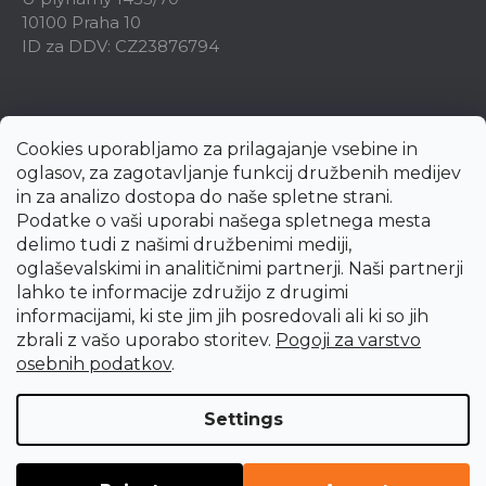
10100 Praha 10
ID za DDV: CZ23876794
Cookies uporabljamo za prilagajanje vsebine in
oglasov, za zagotavljanje funkcij družbenih medijev
in za analizo dostopa do naše spletne strani.
Podatke o vaši uporabi našega spletnega mesta
delimo tudi z našimi družbenimi mediji,
oglaševalskimi in analitičnimi partnerji. Naši partnerji
lahko te informacije združijo z drugimi
informacijami, ki ste jim jih posredovali ali ki so jih
zbrali z vašo uporabo storitev.
Pogoji za varstvo
Created by Shoptet Premium
osebnih podatkov
.
Copyright 2026
uni-max.si
. All rights reserved.
Edit cookie
Settings
settings