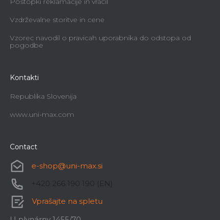
Postopki reklamacije in vračil
Vzdrževalne storitve in cene
Vzorec navodil o pravicah uporabnika do odstopa od
pogodbe
Kontakti
Republika Slovenija
www.uni-max.com
Contact
e-shop
@
uni-max.si
+420 266 190 190 (EN)
Vprašajte na spletu
U plynárny 1455/70