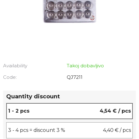
Availability
Takoj dobavljivo
Code:
QJ7211
Quantity discount
1 - 2 pcs
4,54 €
/ pcs
3 - 4 pcs = discount 3 %
4,40 €
/ pcs