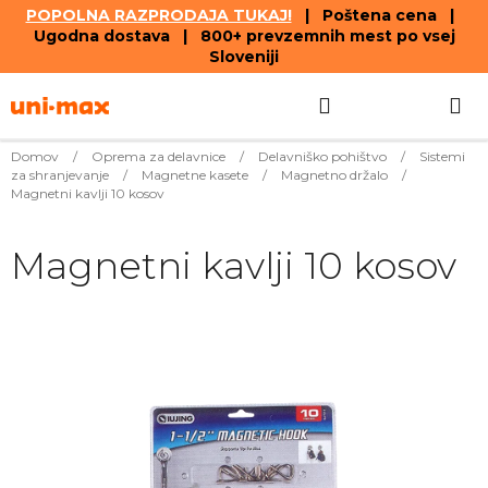
POPOLNA RAZPRODAJA TUKAJ!
| Poštena cena |
Ugodna dostava | 800+ prevzemnih mest po vsej
Sloveniji
Skip
Search
SHOPPIN
to
content
CART
Domov
/
Oprema za delavnice
/
Delavniško pohištvo
/
Sistemi
za shranjevanje
/
Magnetne kasete
/
Magnetno držalo
/
Magnetni kavlji 10 kosov
Magnetni kavlji 10 kosov