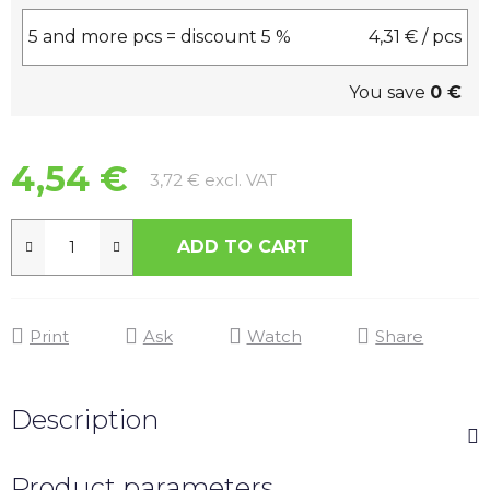
5 and more pcs = discount 5 %
4,31 €
/ pcs
You save
0 €
4,54 €
Measure price:
3,72 € excl. VAT
ADD TO CART
Print
Ask
Watch
Share
Description
Product parameters