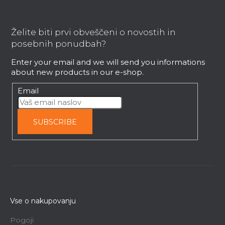
F
o
o
Želite biti prvi obveščeni o novostih in
t
posebnih ponudbah?
e
Enter your email and we will send you informations
r
about new products in our e-shop.
Email
SUBSCRIBE
Vse o nakupovanju
Pogoji