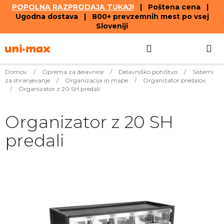
POPOLNA RAZPRODAJA TUKAJ!
| Poštena cena |
Ugodna dostava | 800+ prevzemnih mest po vsej
Sloveniji
Skip
Search
SHOPPIN
to
content
CART
Domov
/
Oprema za delavnice
/
Delavniško pohištvo
/
Sistemi
za shranjevanje
/
Organizacija in mape
/
Organizator predalov
/
Organizator z 20 SH predali
Organizator z 20 SH
predali