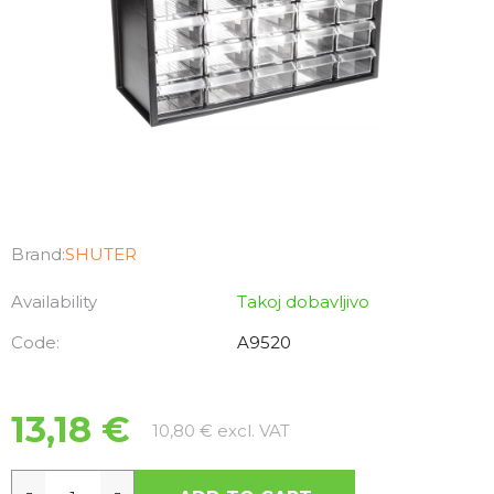
Brand:
SHUTER
Availability
Takoj dobavljivo
Code:
A9520
13,18 €
Measure price:
10,80 € excl. VAT