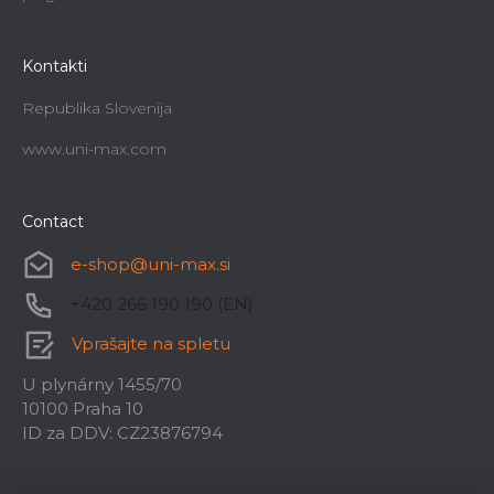
Kontakti
Republika Slovenija
www.uni-max.com
Contact
e-shop
@
uni-max.si
+420 266 190 190 (EN)
Vprašajte na spletu
U plynárny 1455/70
10100 Praha 10
ID za DDV: CZ23876794