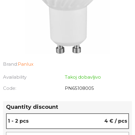
Brand:
Panlux
Availability
Takoj dobavljivo
Code:
PN65108005
Quantity discount
1 - 2 pcs
4 €
/ pcs