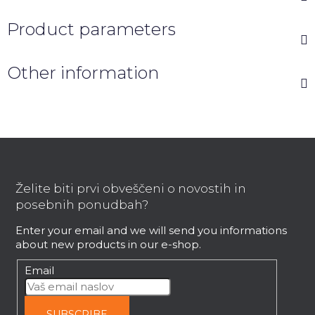
Product parameters
Other information
F
o
o
Želite biti prvi obveščeni o novostih in
t
posebnih ponudbah?
e
Enter your email and we will send you informations
r
about new products in our e-shop.
Email
SUBSCRIBE