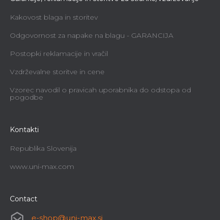
Kakovost blaga in storitev
Odgovornost za napake na blagu - GARANCIJA
Postopki reklamacije in vračil
Vzdrževalne storitve in cene
Vzorec navodil o pravicah uporabnika do odstopa od
pogodbe
Kontakti
Republika Slovenija
www.uni-max.com
Contact
e-shop
@
uni-max.si