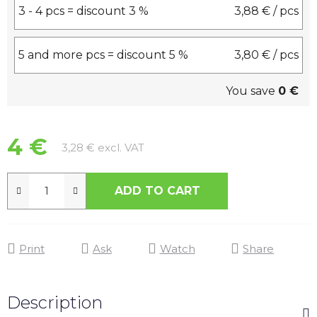
3 - 4 pcs = discount 3 %
3,88 €
/ pcs
5 and more pcs = discount 5 %
3,80 €
/ pcs
You save
0 €
4 €
Measure price:
3,28 € excl. VAT
ADD TO CART
Print
Ask
Watch
Share
Description