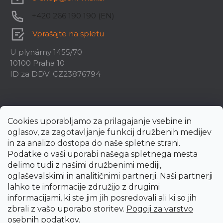
+420 266 190 190 (EN)
Vprašajte na spletu
U plynárny 1455/70
10100 Praha 10
ID za DDV: CZ23876794
Cookies uporabljamo za prilagajanje vsebine in
oglasov, za zagotavljanje funkcij družbenih medijev
in za analizo dostopa do naše spletne strani.
Podatke o vaši uporabi našega spletnega mesta
delimo tudi z našimi družbenimi mediji,
oglaševalskimi in analitičnimi partnerji. Naši partnerji
lahko te informacije združijo z drugimi
informacijami, ki ste jim jih posredovali ali ki so jih
zbrali z vašo uporabo storitev.
Pogoji za varstvo
Created by Shoptet Premium
osebnih podatkov
.