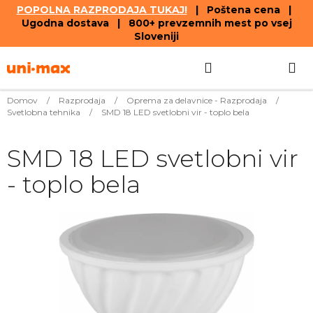
POPOLNA RAZPRODAJA TUKAJ!
| Poštena cena |
Ugodna dostava | 800+ prevzemnih mest po vsej
Sloveniji
Skip
Search
SHOPPIN
to
content
CART
Domov
/
Razprodaja
/
Oprema za delavnice - Razprodaja
/
Svetlobna tehnika
/
SMD 18 LED svetlobni vir - toplo bela
SMD 18 LED svetlobni vir
- toplo bela