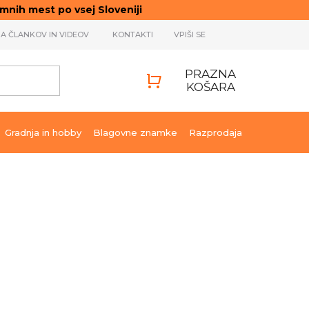
ih mest po vsej Sloveniji
JA ČLANKOV IN VIDEOV
KONTAKTI
VPIŠI SE
PRAZNA
KOŠARA
SHOPPING
CART
Gradnja in hobby
Blagovne znamke
Razprodaja