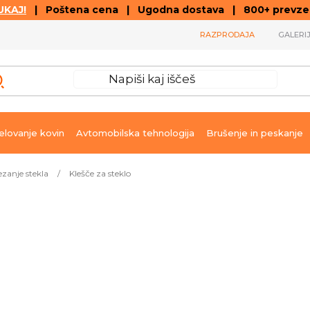
KAJ!
| Poštena cena | Ugodna dostava | 800+ prevzemn
RAZPRODAJA
GALERI
lovanje kovin
Avtomobilska tehnologija
Brušenje in peskanje
zanje stekla
/
Klešče za steklo