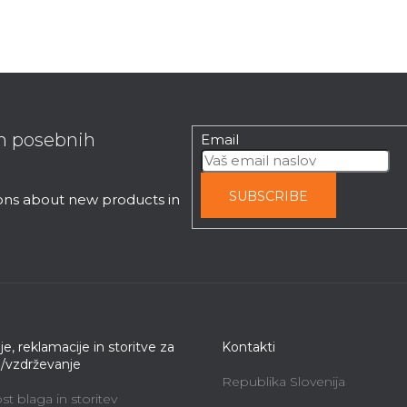
in posebnih
Email
SUBSCRIBE
ions about new products in
je, reklamacije in storitve za
Kontakti
e/vzdrževanje
Republika Slovenija
t blaga in storitev