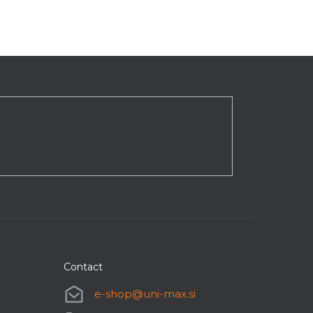
Contact
e-shop
@
uni-max.si