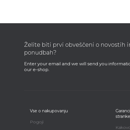
F
o
o
Želite biti prvi obveščeni o novostih 
t
ponudbah?
e
r
Enter your email and we will send you informat
our e-shop.
Vse o nakupovanju
Garanci
strank
Pogoji
Kakovos