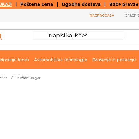
KAJ!
| Poštena cena | Ugodna dostava | 800+ prevzemn
RAZPRODAJA
GALERI
lovanje kovin
Avtomobilska tehnologija
Brušenje in peskanje
ešče
/
Klešče Seeger