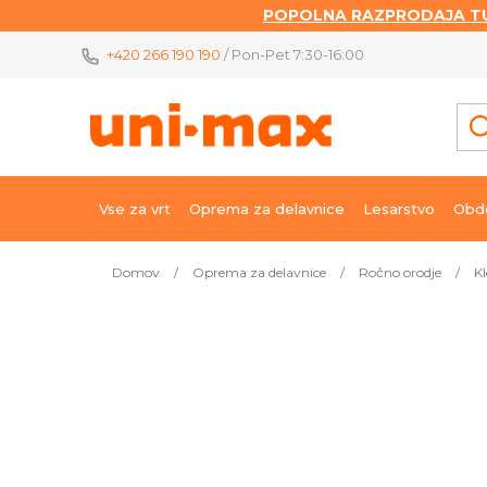
POPOLNA RAZPRODAJA TU
Skip
+420 266 190 190
/ Pon-Pet 7:30-16:00
to
content
Vse za vrt
Oprema za delavnice
Lesarstvo
Obde
Domov
/
Oprema za delavnice
/
Ročno orodje
/
Kl