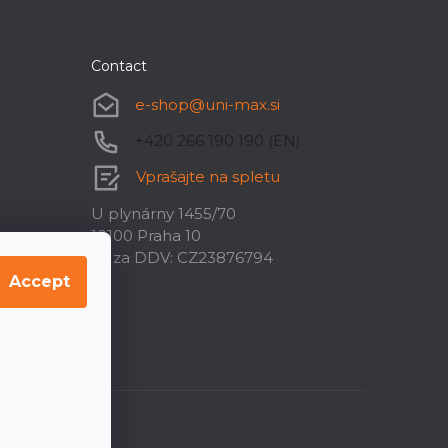
Contact
e-shop
@
uni-max.si
+420 266 190 190 (EN)
Vprašajte na spletu
U plynárny 1455/70
10100 Praha 10
ID za DDV: CZ23876794
Accept