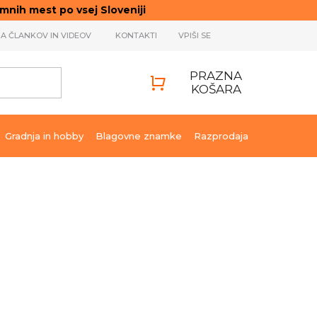
ih mest po vsej Sloveniji
JA ČLANKOV IN VIDEOV
KONTAKTI
VPIŠI SE
PRAZNA
KOŠARA
SHOPPING
CART
Gradnja in hobby
Blagovne znamke
Razprodaja