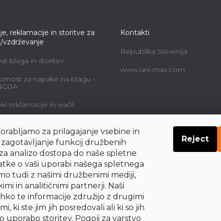
je, reklamacije in storitve za
Kontakti
e/vzdrževanje
Republika Slovenija
t blaga in storitev
www.uni-max.com
rnost za napake na blagu -
CIJA
i reklamacije in vračil
alne storitve in cene
orabljamo za prilagajanje vsebine in
Reject
navodil o pravicah
a zagotavljanje funkcij družbenih
nika do odstopa od
 za analizo dostopa do naše spletne
be
datke o vaši uporabi našega spletnega
mo tudi z našimi družbenimi mediji,
imi in analitičnimi partnerji. Naši
ahko te informacije združijo z drugimi
i, ki ste jim jih posredovali ali ki so jih
šo uporabo storitev.
Pogoji za varstvo