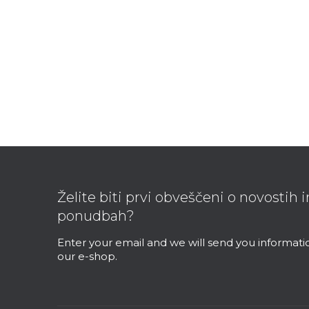
F
o
o
Želite biti prvi obveščeni o novostih 
t
ponudbah?
e
r
Enter your email and we will send you informat
our e-shop.