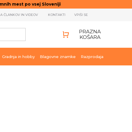
ih mest po vsej Sloveniji
JA ČLANKOV IN VIDEOV
KONTAKTI
VPIŠI SE
PRAZNA
KOŠARA
SHOPPING
CART
Gradnja in hobby
Blagovne znamke
Razprodaja