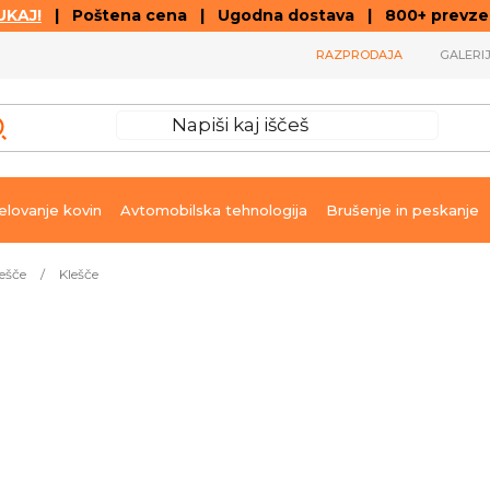
KAJ!
| Poštena cena | Ugodna dostava | 800+ prevzemn
RAZPRODAJA
GALERI
lovanje kovin
Avtomobilska tehnologija
Brušenje in peskanje
ešče
/
Klešče