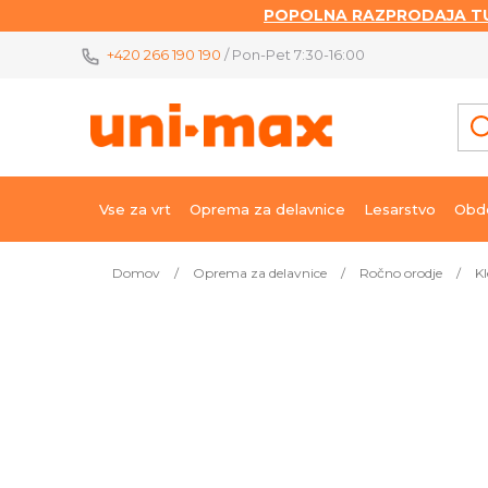
POPOLNA RAZPRODAJA TU
Skip
+420 266 190 190
/ Pon-Pet 7:30-16:00
to
content
Vse za vrt
Oprema za delavnice
Lesarstvo
Obde
Domov
/
Oprema za delavnice
/
Ročno orodje
/
Kl