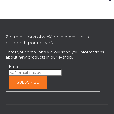
F
o
o
Želite biti prvi obveščeni o novostih in
t
posebnih ponudbah?
e
Enter your email and we will send you informations
r
about new products in our e-shop.
Email
SUBSCRIBE