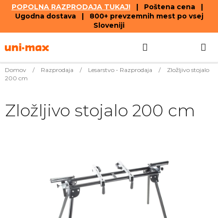
POPOLNA RAZPRODAJA TUKAJ!
| Poštena cena |
Ugodna dostava | 800+ prevzemnih mest po vsej
Sloveniji
Skip
Search
SHOPPIN
to
content
CART
Domov
/
Razprodaja
/
Lesarstvo - Razprodaja
/
Zložljivo stojalo
200 cm
Zložljivo stojalo 200 cm