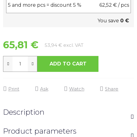
5 and more pcs = discount 5 %
62,52 €
/ pcs
You save
0 €
65,81 €
Measure price:
53,94 € excl. VAT
ADD TO CART
Print
Ask
Watch
Share
Description
Product parameters