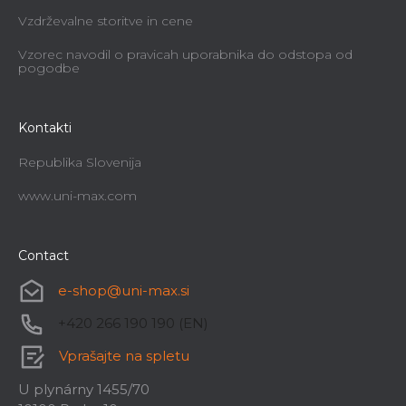
Vzdrževalne storitve in cene
Vzorec navodil o pravicah uporabnika do odstopa od
pogodbe
Kontakti
Republika Slovenija
www.uni-max.com
Contact
e-shop
@
uni-max.si
+420 266 190 190 (EN)
Vprašajte na spletu
U plynárny 1455/70