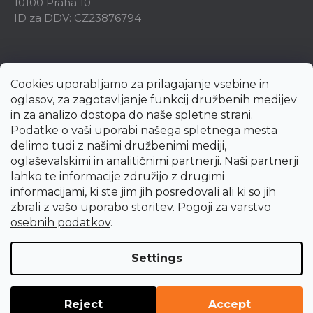
10100 Praha 10
ID za DDV: CZ23876794
Cookies uporabljamo za prilagajanje vsebine in
oglasov, za zagotavljanje funkcij družbenih medijev
in za analizo dostopa do naše spletne strani.
Podatke o vaši uporabi našega spletnega mesta
delimo tudi z našimi družbenimi mediji,
oglaševalskimi in analitičnimi partnerji. Naši partnerji
lahko te informacije združijo z drugimi
informacijami, ki ste jim jih posredovali ali ki so jih
zbrali z vašo uporabo storitev.
Pogoji za varstvo
Created by Shoptet Premium
osebnih podatkov
.
Copyright 2026
uni-max.si
. All rights reserved.
Edit cookie
Settings
settings
Reject
Accept