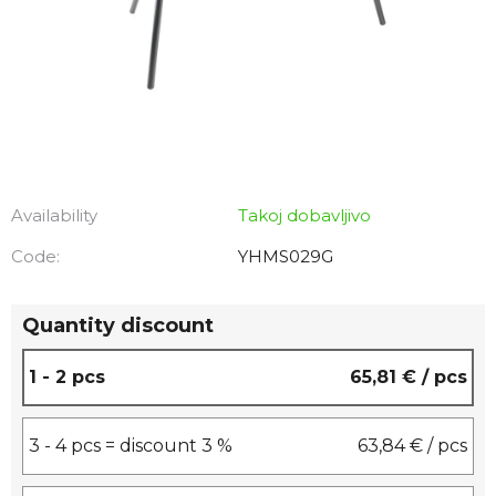
Availability
Takoj dobavljivo
Code:
YHMS029G
Quantity discount
1 - 2 pcs
65,81 €
/ pcs
3 - 4 pcs = discount 3 %
63,84 €
/ pcs