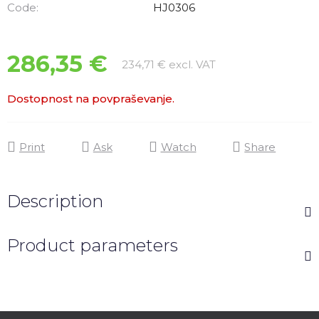
Code:
HJ0306
286,35 €
Measure price:
234,71 € excl. VAT
Dostopnost na povpraševanje.
Print
Ask
Watch
Share
Description
Product parameters