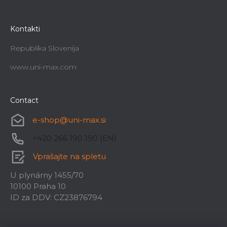
Kontakti
Republika Slovenija
www.uni-max.com
Contact
e-shop
@
uni-max.si
+420 266 190 190 (EN)
Vprašajte na spletu
U plynárny 1455/70
10100 Praha 10
ID za DDV: CZ23876794