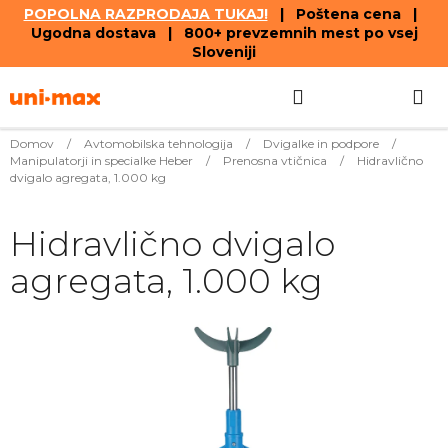
POPOLNA RAZPRODAJA TUKAJ!
| Poštena cena |
Ugodna dostava | 800+ prevzemnih mest po vsej
Sloveniji
Skip
Search
SHOPPIN
to
content
CART
Domov
/
Avtomobilska tehnologija
/
Dvigalke in podpore
/
Manipulatorji in specialke Heber
/
Prenosna vtičnica
/
Hidravlično
dvigalo agregata, 1.000 kg
Hidravlično dvigalo
agregata, 1.000 kg