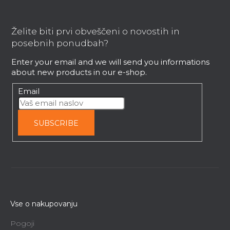
F
o
o
Želite biti prvi obveščeni o novostih in
t
posebnih ponudbah?
e
Enter your email and we will send you informations
r
about new products in our e-shop.
Email
SUBSCRIBE
Vse o nakupovanju
Pogoji