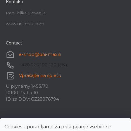
Kontakti
Republika Slovenija
www.uni-max.com
Contact
e-shop
@
uni-max.si
+420 266 190 190 (EN)
Vprašajte na spletu
U plynárny 1455/70
10100 Praha 10
ID za DDV: CZ23876794
Cookies uporabljamo za prilagajanje vsebine in