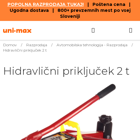
POPOLNA RAZPRODAJA TUKAJ!
| Poštena cena |
Ugodna dostava | 800+ prevzemnih mest po vsej
Sloveniji
Skip
Search
SHOPPIN
to
content
CART
Domov
/
Razprodaja
/
Avtomobilska tehnologija - Razprodaja
/
Hidravlični priključek 2 t
Hidravlični priključek 2 t