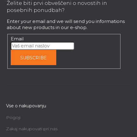
o
Želite biti prvi obveščeni o novostih in
t
posebnih ponudbah?
e
Enter your email and we will send you informations
r
about new products in our e-shop.
Email
SUBSCRIBE
Vse o nakupovanju
Pogoji
Zakaj nakupovati pri nas