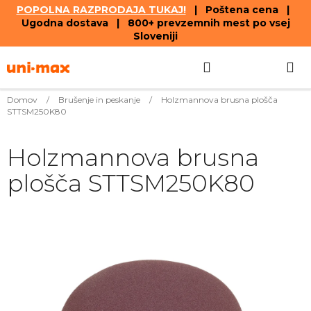
POPOLNA RAZPRODAJA TUKAJ!
| Poštena cena |
Ugodna dostava | 800+ prevzemnih mest po vsej
Sloveniji
Skip
Search
SHOPPIN
to
content
CART
Domov
/
Brušenje in peskanje
/
Holzmannova brusna plošča
STTSM250K80
Holzmannova brusna
plošča STTSM250K80