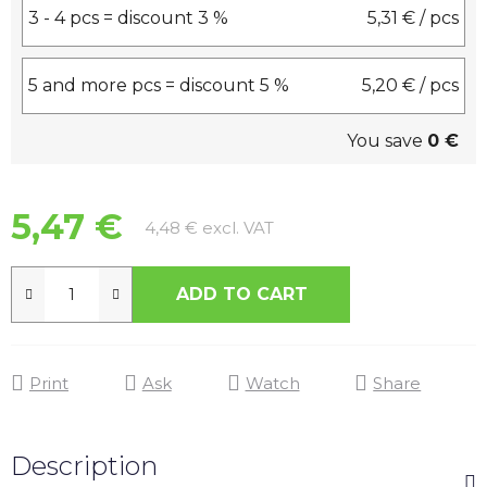
3 - 4 pcs = discount 3 %
5,31 €
/ pcs
5 and more pcs = discount 5 %
5,20 €
/ pcs
You save
0 €
5,47 €
Measure price:
4,48 € excl. VAT
ADD TO CART
Print
Ask
Watch
Share
Description