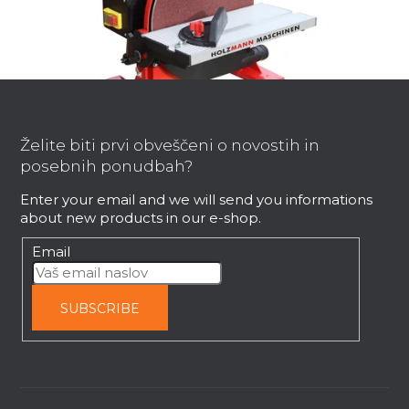
F
o
o
Želite biti prvi obveščeni o novostih in
t
posebnih ponudbah?
e
Holzmann TSM250 230V brusilnik za
Enter your email and we will send you informations
sprednji disk
r
about new products in our e-shop.
Takoj dobavljivo
Email
163,39 €
SUBSCRIBE