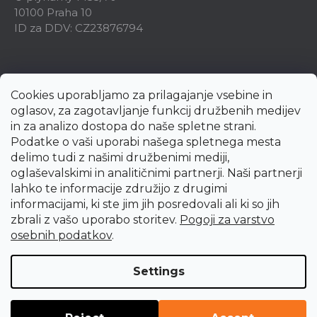
10100 Praha 10
ID za DDV: CZ23876794
Cookies uporabljamo za prilagajanje vsebine in
oglasov, za zagotavljanje funkcij družbenih medijev
in za analizo dostopa do naše spletne strani.
Podatke o vaši uporabi našega spletnega mesta
delimo tudi z našimi družbenimi mediji,
oglaševalskimi in analitičnimi partnerji. Naši partnerji
lahko te informacije združijo z drugimi
informacijami, ki ste jim jih posredovali ali ki so jih
zbrali z vašo uporabo storitev.
Pogoji za varstvo
Created by Shoptet Premium
osebnih podatkov
.
Copyright 2026
uni-max.si
. All rights reserved.
Edit cookie
Settings
settings