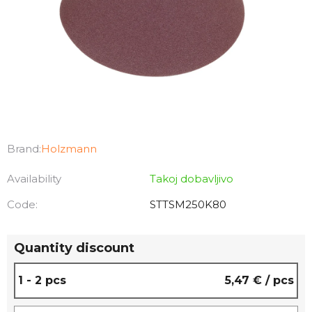
Brand:
Holzmann
Availability
Takoj dobavljivo
Code:
STTSM250K80
Quantity discount
1 - 2 pcs
5,47 €
/ pcs