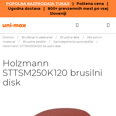
POPOLNA RAZPRODAJA TUKAJ!
| Poštena cena |
Ugodna dostava | 800+ prevzemnih mest po vsej
Sloveniji
Skip
Search
SHOPPIN
to
content
CART
Domov
/
Brušenje in peskanje
/
Brusilna dela
/
Abrazivni
material
/
Brusilne plošče
/
Samolepilne brusne plošče
/
Holzmann STTSM250K120 brusilni disk
Holzmann
STTSM250K120 brusilni
disk