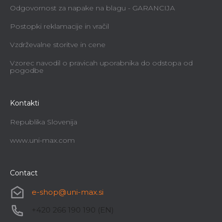
Odgovornost za napake na blagu - GARANCIJA
Postopki reklamacije in vračil
Vzdrževalne storitve in cene
Vzorec navodil o pravicah uporabnika do odstopa od
pogodbe
Kontakti
Republika Slovenija
www.uni-max.com
Contact
e-shop
@
uni-max.si
+420 266 190 190 (EN)