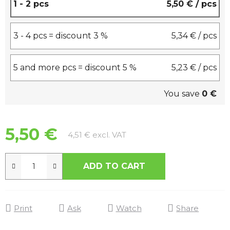
1 - 2 pcs
5,50 €
/ pcs
3 - 4 pcs = discount 3 %
5,34 €
/ pcs
5 and more pcs = discount 5 %
5,23 €
/ pcs
You save
0 €
5,50 €
Measure price:
4,51 € excl. VAT
ADD TO CART
Print
Ask
Watch
Share