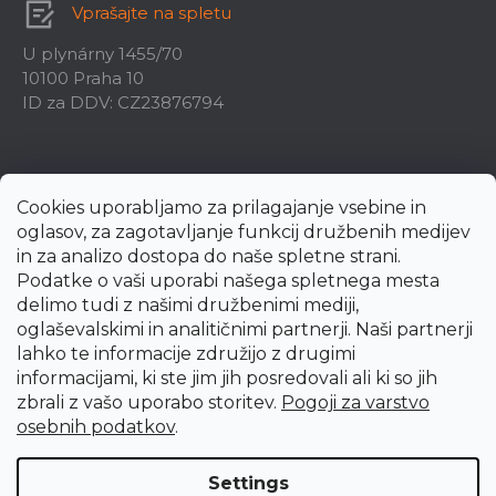
Vprašajte na spletu
U plynárny 1455/70
10100 Praha 10
ID za DDV: CZ23876794
Cookies uporabljamo za prilagajanje vsebine in
oglasov, za zagotavljanje funkcij družbenih medijev
in za analizo dostopa do naše spletne strani.
Podatke o vaši uporabi našega spletnega mesta
delimo tudi z našimi družbenimi mediji,
oglaševalskimi in analitičnimi partnerji. Naši partnerji
lahko te informacije združijo z drugimi
informacijami, ki ste jim jih posredovali ali ki so jih
zbrali z vašo uporabo storitev.
Pogoji za varstvo
Created by Shoptet Premium
osebnih podatkov
.
Copyright 2026
uni-max.si
. All rights reserved.
Edit cookie
Settings
settings