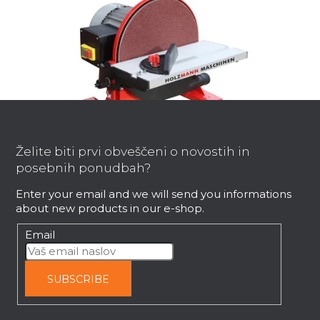
F
o
o
Želite biti prvi obveščeni o novostih in
t
posebnih ponudbah?
e
Holzmann TSM250 230V brusilnik za
Enter your email and we will send you informations
sprednji disk
r
about new products in our e-shop.
Takoj dobavljivo
Email
163,39 €
SUBSCRIBE