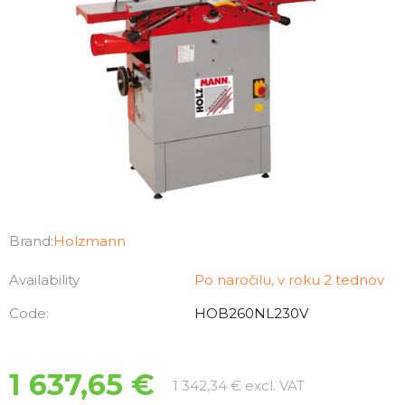
Brand:
Holzmann
Availability
Po naročilu, v roku 2 tednov
Code:
HOB260NL230V
1 637,65 €
Measure price
1 342,34 € excl. VAT