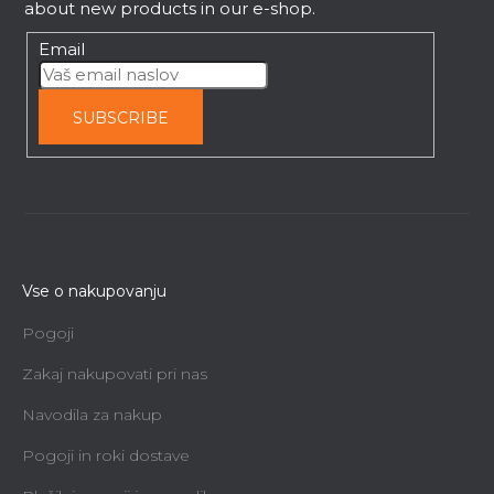
about new products in our e-shop.
Po naročilu, v roku 2 tednov
Email
77,17 €
SUBSCRIBE
Vse o nakupovanju
Pogoji
Zakaj nakupovati pri nas
Navodila za nakup
Pogoji in roki dostave