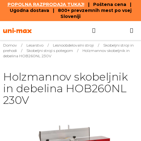
POPOLNA RAZPRODAJA TUKAJ!
| Poštena cena |
Ugodna dostava | 800+ prevzemnih mest po vsej
Sloveniji
Skip
Search
SHOPPIN
to
content
CART
Domov
/
Lesarstvo
/
Lesnoobdelovalni stroji
/
Skobeljni stroji in
prehodi
/
Skobeljni stroji s potegom
/
Holzmannov skobeljnik in
debelina HOB260NL 230V
Holzmannov skobeljnik
in debelina HOB260NL
230V