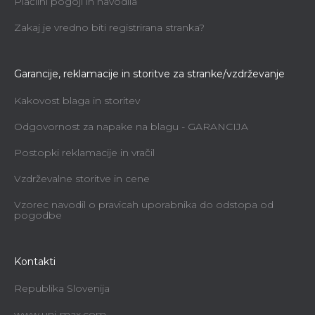
Magnetni nastavljalnik nožev (2 kom)
Plačilni pogoji in navodila
Holzmann MEL2
Zakaj je vredno biti registrirana stranka?
Takoj dobavljivo
32,91 €
Garancije, reklamacije in storitve za stranke/vzdrževanje
Kakovost blaga in storitev
Odgovornost za napake na blagu - GARANCIJA
Postopki reklamacije in vračil
Vzdrževalne storitve in cene
Vzorec navodil o pravicah uporabnika do odstopa od
pogodbe
Kontakti
Republika Slovenija
www.uni-max.com