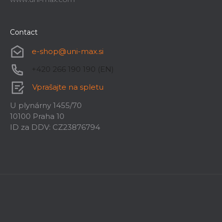
Holzmannov večnamenski stojalo
MFS4IN1
Contact
Takoj dobavljivo
e-shop
@
uni-max.si
86,16 €
+420 266 190 190 (EN)
Vprašajte na spletu
U plynárny 1455/70
10100 Praha 10
ID za DDV: CZ23876794