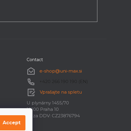
Contact
e-shop
@
uni-max.si
+420 266 190 190 (EN)
Vprašajte na spletu
U plynárny 1455/70
10100 Praha 10
ID za DDV: CZ23876794
Accept