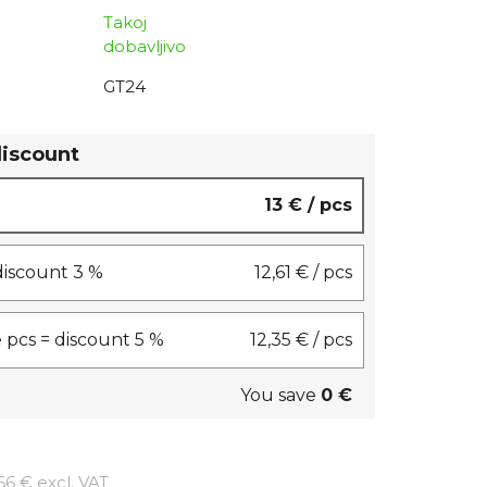
Takoj
dobavljivo
GT24
discount
13 €
/ pcs
 discount 3 %
12,61 €
/ pcs
 pcs = discount 5 %
12,35 €
/ pcs
You save
0 €
Measure price:
66 € excl. VAT