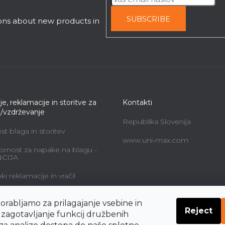
SUBSCRIBE
ions about new products in
je, reklamacije in storitve za
Kontakti
e/vzdrževanje
Republika Slovenija
t blaga in storitev
www.uni-max.com
rnost za napake na blagu -
CIJA
i reklamacije in vračil
alne storitve in cene
orabljamo za prilagajanje vsebine in
Reject
navodil o pravicah
a zagotavljanje funkcij družbenih
nika do odstopa od