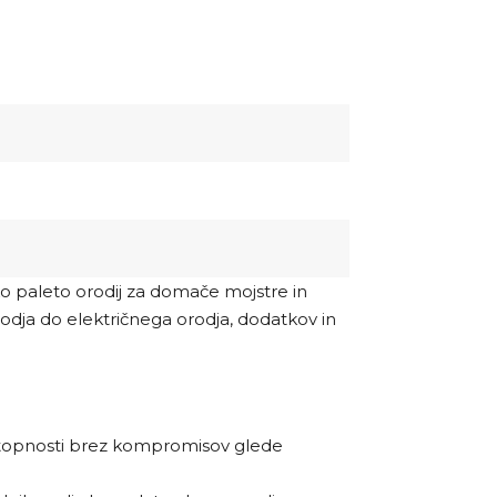
oko paleto orodij za domače mojstre in
orodja do električnega orodja, dodatkov in
ostopnosti brez kompromisov glede