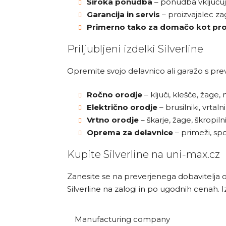
Široka ponudba
– ponudba vključuje 
Garancija in servis
– proizvajalec za
Primerno tako za domačo kot pr
Priljubljeni izdelki Silverline
Opremite svojo delavnico ali garažo s prev
Ročno orodje
– ključi, klešče, žage,
Električno orodje
– brusilniki, vrtaln
Vrtno orodje
– škarje, žage, škropiln
Oprema za delavnice
– primeži, spo
Kupite Silverline na uni-max.cz
Zanesite se na preverjenega dobavitelja o
Silverline na zalogi in po ugodnih cenah. I
Manufacturing company