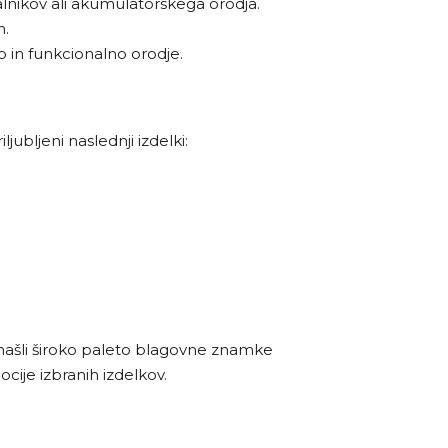
talnikov ali akumulatorskega orodja.
m.
no in funkcionalno orodje.
ubljeni naslednji izdelki:
 našli široko paleto blagovne znamke
cije izbranih izdelkov.