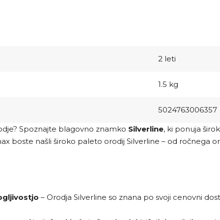
2 leti
1.5 kg
5024763006357
rodje? Spoznajte blagovno znamko
Silverline
, ki ponuja šir
max boste našli široko paleto orodij Silverline – od ročnega 
gljivostjo
– Orodja Silverline so znana po svoji cenovni d