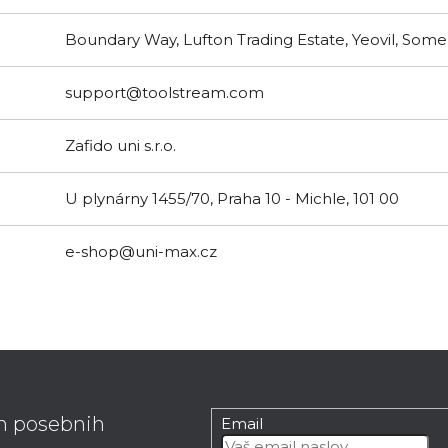
Boundary Way, Lufton Trading Estate, Yeovil, Som
support@toolstream.com
Zafido uni s.r.o.
U plynárny 1455/70, Praha 10 - Michle, 101 00
e-shop@uni-max.cz
in posebnih
Email