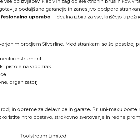
vse od izvijačev, kladiv in žag do električnih brusilnikov, vr
gotavlja podaljšane garancije in zanesljivo podporo stranka
ofesionalno uporabo
– idealna izbira za vse, ki iščejo trpež
erjenim orodjem Silverline. Med strankami so še posebej prilj
 merilni instrumenti
iki, pištole na vroč zrak
ice
ne, organizatorji
rodij in opreme za delavnice in garaže. Pri uni-maxu boste
zkoristite hitro dostavo, strokovno svetovanje in redne promo
Toolstream Limited