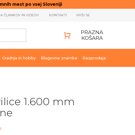
ih mest po vsej Sloveniji
JA ČLANKOV IN VIDEOV
KONTAKTI
VPIŠI SE
PRAZNA
KOŠARA
SHOPPING
CART
Gradnja in hobby
Blagovne znamke
Razprodaja
ilice 1.600 mm
ine
e