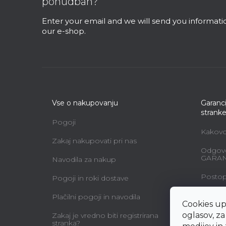
ponudbah?
e
r
Enter your email and we will send you informat
our e-shop.
Vse o nakupovanju
Garanci
strank
Pogoji
Kakovos
Zakaj nakupovati pri nas
Odgovo
GARAN
Navodila za nakup
Postopk
Pogoji in roki dostave
Vzdržev
Plačilni pogoji in navodila
Cookies up
Vzorec 
oglasov, z
Zakaj je vredno biti registrirana
uporab
stranka?