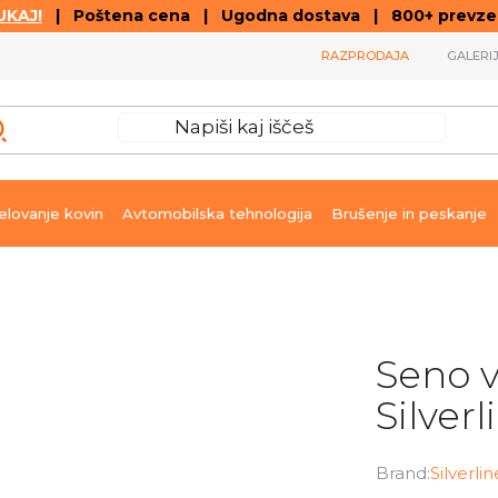
KAJ!
| Poštena cena | Ugodna dostava | 800+ prevzemn
RAZPRODAJA
GALERI
lovanje kovin
Avtomobilska tehnologija
Brušenje in peskanje
Seno v
Silverl
Brand:
Silverlin