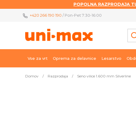
POPOLNA RAZPRODAJA TU
Skip
+420 266 190 190
/ Pon-Pet 7:30-16:00
to
content
Vse za vrt
Oprema za delavnice
Lesarstvo
Obde
Domov
/
Razprodaja
/
Seno vilice 1.600 mm Silverline