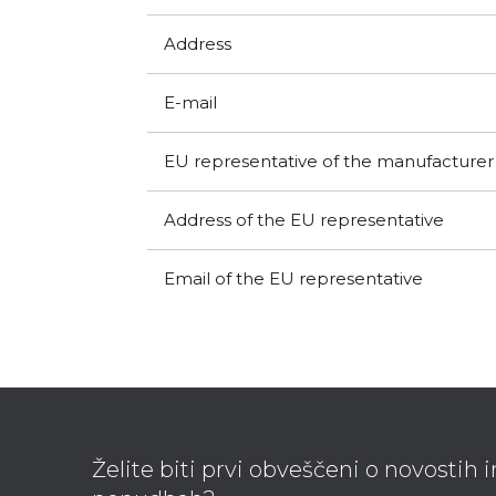
Address
E-mail
EU representative of the manufacturer
Address of the EU representative
Email of the EU representative
F
o
o
Želite biti prvi obveščeni o novostih 
t