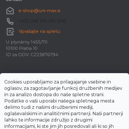
e-shop
@
uni-max.si
+420 266 190 190 (EN)
Vprašajte na spletu
U plynárny 1455/70
10100 Praha 10
ID za DDV: CZ23876794
Cookies uporabljamo za prilagajanje vsebine in
oglasov, za zagotavljanje funkcij družbenih medijev
in za analizo dostopa do naše spletne strani.
Podatke o vaši uporabi našega spletnega mesta
delimo tudi z našimi družbenimi mediji,
oglaševalskimi in analitičnimi partnerji. Naši partnerji
lahko te informacije združijo z drugimi
informacijami, ki ste jim jih posredovali ali ki so jih