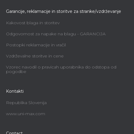
Garancije, reklamacije in storitve za stranke/vzdrževanje
Kakovost blaga in storitev
Odgovornost za napake na blagu - GARANCIJA
Postopki reklamacije in vračil
Vzdrževalne storitve in cene
Vzorec navodil o pravicah uporabnika do odstopa od
pogodbe
Kontakti
Republika Slovenija
www.uni-max.com
Contact