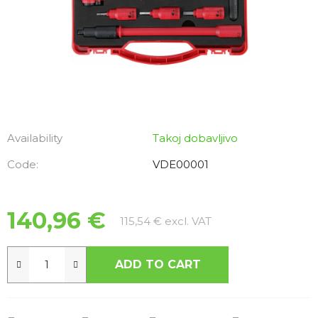
Availability
Takoj dobavljivo
Code:
VDE00001
140,96 €
Measure price:
115,54 € excl. VAT
ADD TO CART