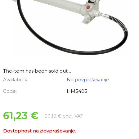
The item has been sold out…
Availability
Na povpraševanje
Code:
HM3403
61,23 €
Measure price:
50,19 € excl. VAT
Dostopnost na povpraševanje.