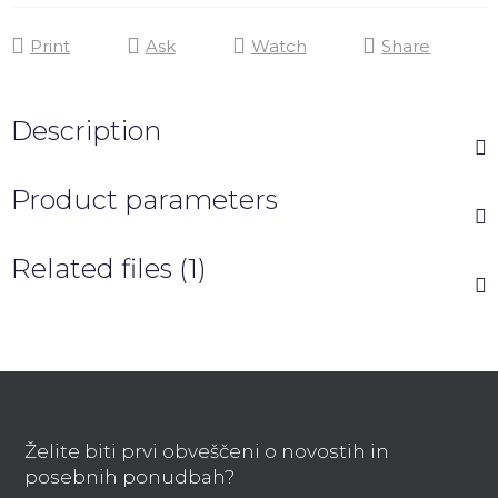
Print
Ask
Watch
Share
Description
Product parameters
Related files (1)
F
o
o
Želite biti prvi obveščeni o novostih in
t
posebnih ponudbah?