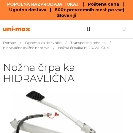
POPOLNA RAZPRODAJA TUKAJ!
| Poštena cena |
Ugodna dostava | 800+ prevzemnih mest po vsej
Sloveniji
Skip
Search
SHOPPIN
to
content
CART
Domov
/
Oprema za delavnice
/
Transportna tehnika
/
Hidravlične dvižne naprave
/
Nožna črpalka HIDRAVLIČNA
Nožna črpalka
HIDRAVLIČNA