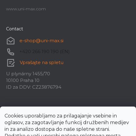
www.uni-max.com
Contact
e-shop
@
uni-max.si
+420 266 190 190 (EN)
Vprašajte na spletu
U plynárny 1455/70
10100 Praha 10
ID za DDV: CZ23876794
Cookies uporabljamo za prilagajanje vsebine in
oglasov, za zagotavljanje funkcij družbenih medijev
in za analizo dostopa do naše spletne strani.
Podatke o vaši uporabi našega spletnega mesta