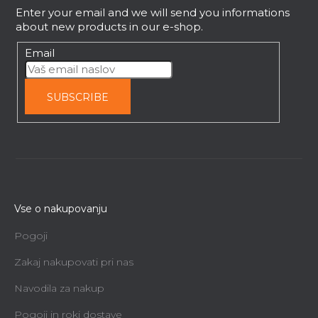
e
Enter your email and we will send you informations
r
about new products in our e-shop.
Email
SUBSCRIBE
Vse o nakupovanju
Pogoji
Zakaj nakupovati pri nas
Navodila za nakup
Pogoji in roki dostave