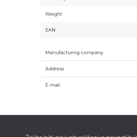
Weight
EAN
Manufacturing company
Address
E-mail
F
o
o