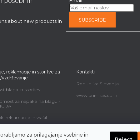
in posebnih
Email
SUBSCRIBE
ions about new products in
je, reklamacije in storitve za
Kontakti
e/vzdrževanje
Republika Slovenija
t blaga in storitev
www.uni-max.com
rnost za napake na blagu -
CIJA
i reklamacije in vračil
alne storitve in cene
orabljamo za prilagajanje vsebine in
Reject