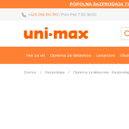
POPOLNA RAZPRODAJA TU
Skip
+420 266 190 190
/ Pon-Pet 7:30-16:00
to
content
Vse za vrt
Oprema za delavnice
Lesarstvo
Obde
Domov
/
Razprodaja
/
Oprema za delavnice - Razproda