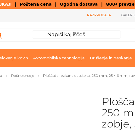
KAJ!
| Poštena cena | Ugodna dostava | 800+ prevzemn
RAZPRODAJA
GALERI
lovanje kovin
Avtomobilska tehnologija
Brušenje in peskanje
ja
/
Ročno orodje
/
Ploščata rezkana datoteka, 250 mm, 25 × 6 mm, ravn
Plošča
250 mm
zobje,