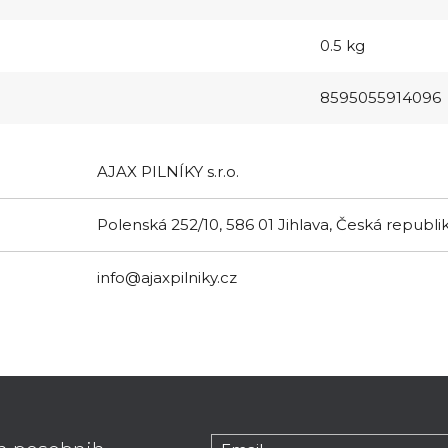
0.5 kg
8595055914096
AJAX PILNÍKY s.r.o.
Polenská 252/10, 586 01 Jihlava, Česká republi
info@ajaxpilniky.cz