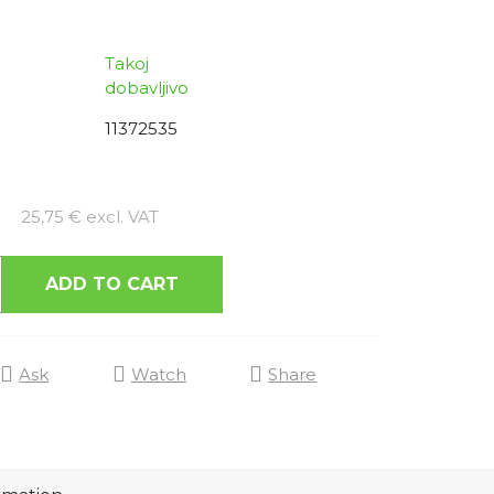
Takoj
dobavljivo
11372535
Measure price:
25,75 € excl. VAT
ADD TO CART
Ask
Watch
Share