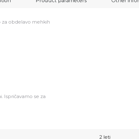
ption
Product parameters
Other info
jo za obdelavo mehkih
i. Ispričavamo se za
2 leti