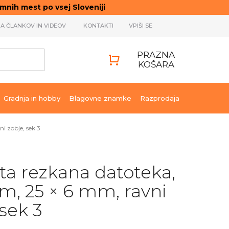
ih mest po vsej Sloveniji
JA ČLANKOV IN VIDEOV
KONTAKTI
VPIŠI SE
PRAZNA
KOŠARA
SHOPPING
CART
Gradnja in hobby
Blagovne znamke
Razprodaja
i zobje, sek 3
ta rezkana datoteka,
, 25 × 6 mm, ravni
 sek 3