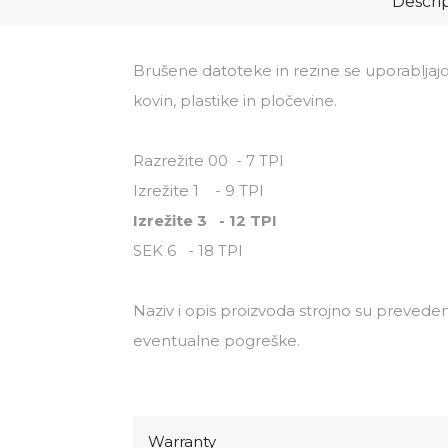
Descri
Brušene datoteke in rezine se uporablja
kovin, plastike in pločevine.
Razrežite 00 - 7 TPI
Izrežite 1 - 9 TPI
Izrežite 3 - 12 TPI
SEK 6 - 18 TPI
Naziv i opis proizvoda strojno su preveden
eventualne pogreške.
Warranty