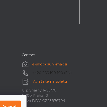
Contact
e-shop
@
uni-max.si
+420 266 190 190 (EN)
Vprašajte na spletu
U plynárny 1455/70
10100 Praha 10
ID za DDV: CZ23876794
Accept