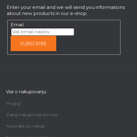
e
FISKARS PROFI SW240 profesionalna
Enter your email and we will send you informations
žaga za obrezovanje 1020200
r
about new products in our e-shop.
Na povpraševanje
Email
64,41 €
SUBSCRIBE
Vse o nakupovanju
Pogoji
Zakaj nakupovati pri nas
Navodila za nakup