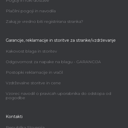
Pogoji in roki dostave
Plačilni pogoji in navodila
Zakaj je vredno biti registrirana stranka?
Garancije, reklamacije in storitve za stranke/vzdrževanje
Kakovost blaga in storitev
Odgovornost za napake na blagu - GARANCIJA
Postopki reklamacije in vračil
Vzdrževalne storitve in cene
Vzorec navodil o pravicah uporabnika do odstopa od
pogodbe
Kontakti
Republika Slovenija