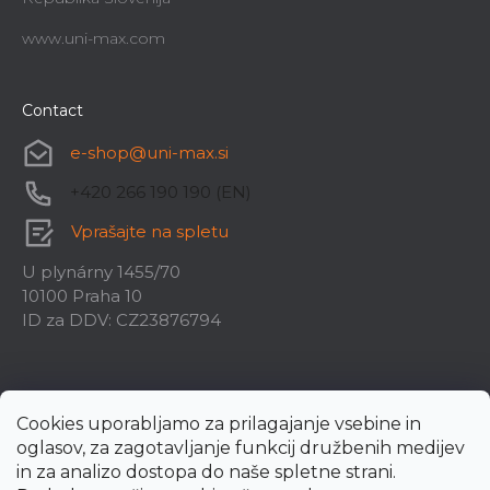
www.uni-max.com
Contact
e-shop
@
uni-max.si
+420 266 190 190 (EN)
Vprašajte na spletu
U plynárny 1455/70
10100 Praha 10
ID za DDV: CZ23876794
Cookies uporabljamo za prilagajanje vsebine in
oglasov, za zagotavljanje funkcij družbenih medijev
in za analizo dostopa do naše spletne strani.