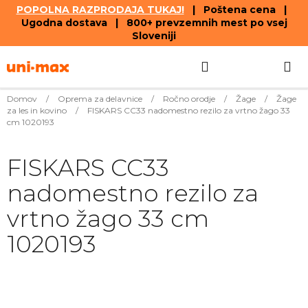
POPOLNA RAZPRODAJA TUKAJ!
| Poštena cena |
Ugodna dostava | 800+ prevzemnih mest po vsej
Sloveniji
Skip
Search
SHOPPIN
to
content
CART
Domov
/
Oprema za delavnice
/
Ročno orodje
/
Žage
/
Žage
za les in kovino
/
FISKARS CC33 nadomestno rezilo za vrtno žago 33
cm 1020193
FISKARS CC33
nadomestno rezilo za
vrtno žago 33 cm
1020193