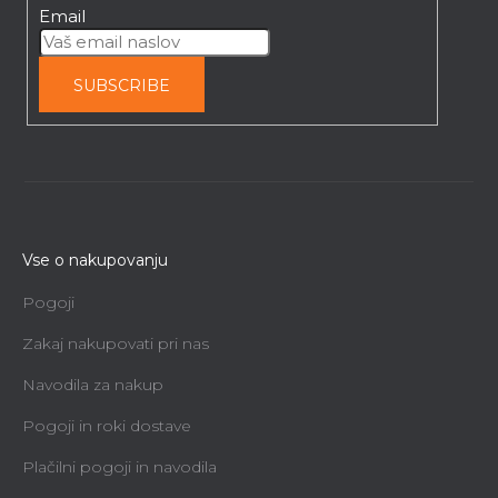
Email
SUBSCRIBE
Vse o nakupovanju
Pogoji
Zakaj nakupovati pri nas
Navodila za nakup
Pogoji in roki dostave
Plačilni pogoji in navodila