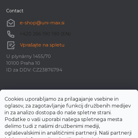
Contact
e-shop
@
uni-max.si
+420 266 190 190 (EN)
Vprašajte na spletu
U plynárny 1455/70
10100 Praha 10
ID za DDV: CZ23876794
Cookies uporabljamo za prilagajanje vsebine in
oglasov, za zagotavljanje funkcij družbenih medijev
in za analizo dostopa do naše spletne strani.
Podatke o vaši uporabi našega spletnega mesta
delimo tudi z našimi družbenimi mediji,
oglaševalskimi in analitičnimi partnerji. Naši partnerji