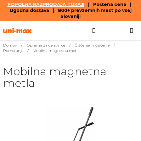
POPOLNA RAZPRODAJA TUKAJ!
| Poštena cena |
Ugodna dostava | 800+ prevzemnih mest po vsej
Sloveniji
Skip
Search
SHOPPIN
to
content
CART
Domov
/
Oprema za delavnice
/
Čiščenje in čiščenje
/
Pometanje
/
Mobilna magnetna metla
Mobilna magnetna
metla