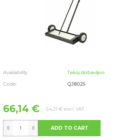
Availability
Takoj dobavljivo
Code:
QJ8025
66,14 €
Measure price:
54,21 € excl. VAT
ADD TO CART