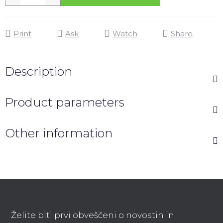
Print
Ask
Watch
Share
Description
Product parameters
Other information
F
o
o
Želite biti prvi obveščeni o novostih in