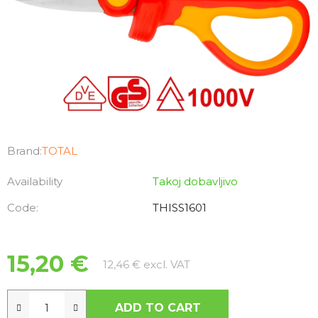
Brand:
TOTAL
Availability
Takoj dobavljivo
Code:
THISS1601
15,20 €
Measure price:
12,46 € excl. VAT
ADD TO CART