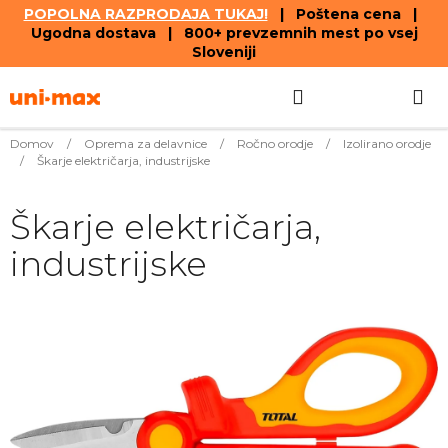
POPOLNA RAZPRODAJA TUKAJ!
| Poštena cena |
Ugodna dostava | 800+ prevzemnih mest po vsej
Sloveniji
Skip
Search
SHOPPIN
to
content
CART
Domov
/
Oprema za delavnice
/
Ročno orodje
/
Izolirano orodje
/
Škarje električarja, industrijske
Škarje električarja,
industrijske