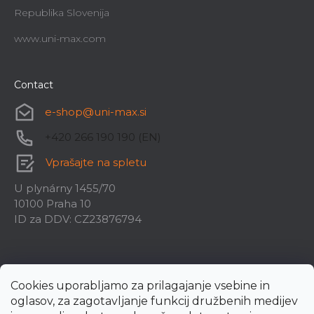
Republika Slovenija
www.uni-max.com
Contact
e-shop
@
uni-max.si
+420 266 190 190 (EN)
Vprašajte na spletu
U plynárny 1455/70
10100 Praha 10
ID za DDV: CZ23876794
Cookies uporabljamo za prilagajanje vsebine in
oglasov, za zagotavljanje funkcij družbenih medijev