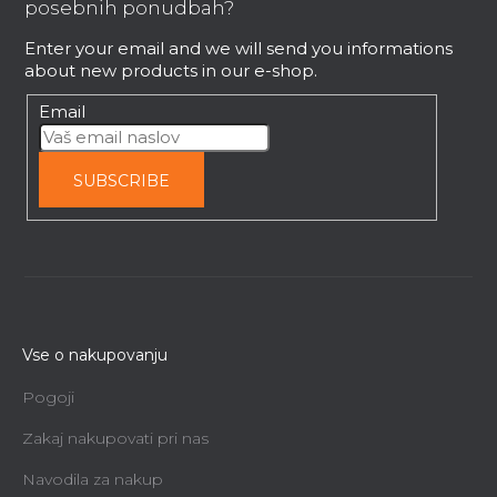
t
posebnih ponudbah?
e
Enter your email and we will send you informations
r
about new products in our e-shop.
Email
SUBSCRIBE
Vse o nakupovanju
Pogoji
Zakaj nakupovati pri nas
Navodila za nakup