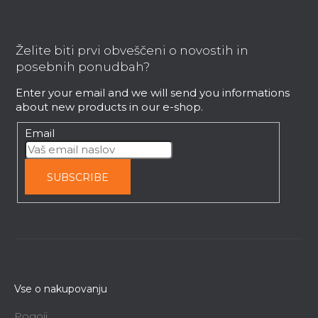
F
o
o
Želite biti prvi obveščeni o novostih in
t
posebnih ponudbah?
e
Enter your email and we will send you informations
r
about new products in our e-shop.
Email
SUBSCRIBE
Vse o nakupovanju
Pogoji