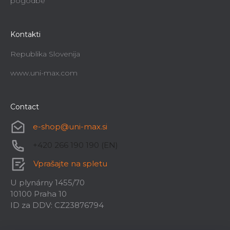
pogodbe
Kontakti
Republika Slovenija
www.uni-max.com
Contact
e-shop
@
uni-max.si
+420 266 190 190 (EN)
Vprašajte na spletu
U plynárny 1455/70
10100 Praha 10
ID za DDV: CZ23876794