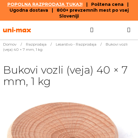
POPOLNA RAZPRODAJA TUKAJ!
| Poštena cena |
Ugodna dostava | 800+ prevzemnih mest po vsej
Sloveniji
Skip
Search
SHOPPIN
to
content
CART
Domov
/
Razprodaja
/
Lesarstvo - Razprodaja
/
Bukovi vozli
(veja) 40 × 7 mm, 1 kg
Bukovi vozli (veja) 40 × 7
mm, 1 kg