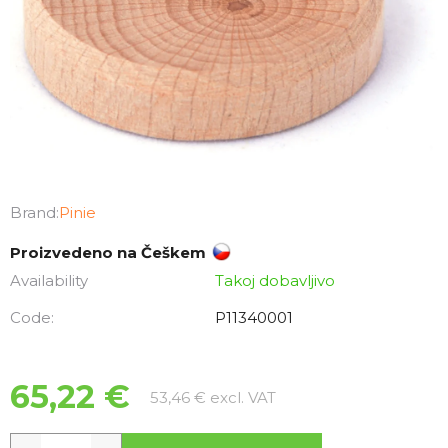
Brand:
Pinie
Proizvedeno na Češkem
Availability
Takoj dobavljivo
Code:
P11340001
65,22 €
Measure price:
53,46 € excl. VAT