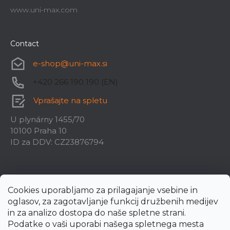
www.uni-max.com
Contact
e-shop
@
uni-max.si
+420 266 190 190 (EN)
Vprašajte na spletu
U plynárny 1455/70
10100 Praha 10
ID za DDV: CZ23876794
Cookies uporabljamo za prilagajanje vsebine in
oglasov, za zagotavljanje funkcij družbenih medijev
in za analizo dostopa do naše spletne strani.
Podatke o vaši uporabi našega spletnega mesta