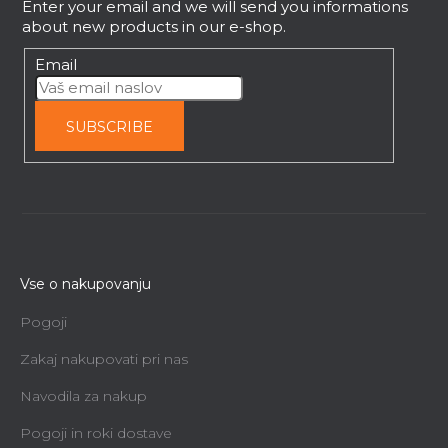
Enter your email and we will send you informations
r
about new products in our e-shop.
Email
SUBSCRIBE
Vse o nakupovanju
Pogoji
Zakaj nakupovati pri nas
Navodila za nakup
Pogoji in roki dostave