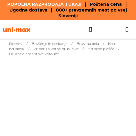
POPOLNA RAZPRODAJA TUKAJ!
| Poštena cena |
Ugodna dostava | 800+ prevzemnih mest po vsej
Sloveniji
Skip
Search
SHOPPIN
to
content
CART
Domov
/
Brušenje in peskanje
/
Brusilna dela
/
Kotni
brusilnik
/
Pribor za kotne brusilnike
/
Brusilne plošče
/
Brusné diamantové kotouče