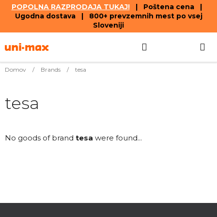
POPOLNA RAZPRODAJA TUKAJ!
| Poštena cena |
Ugodna dostava | 800+ prevzemnih mest po vsej
Sloveniji
Skip
Search
SHOPPIN
to
content
CART
Domov
/
Brands
/
tesa
tesa
No goods of brand
tesa
were found...
F