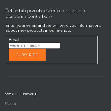
o
o
Želite biti prvi obveščeni o novostih in
t
posebnih ponudbah?
e
Enter your email and we will send you informations
r
about new products in our e-shop.
Email
SUBSCRIBE
Vse o nakupovanju
Pogoji