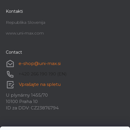
Kontakti
Republika Slovenija
www.uni-max.com
Contact
e-shop
@
uni-max.si
+420 266 190 190 (EN)
Vprašajte na spletu
U plynárny 1455/70
10100 Praha 10
ID za DDV: CZ23876794