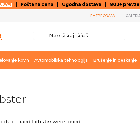
KAJ!
| Poštena cena | Ugodna dostava | 800+ prevzemn
RAZPRODAJA
GALERI
lovanje kovin
Avtomobilska tehnologija
Brušenje in peskanje
bster
ods of brand
Lobster
were found...