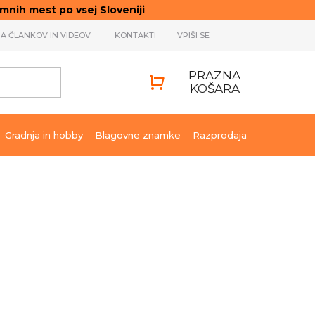
ih mest po vsej Sloveniji
JA ČLANKOV IN VIDEOV
KONTAKTI
VPIŠI SE
PRAZNA
KOŠARA
SHOPPING
CART
Gradnja in hobby
Blagovne znamke
Razprodaja