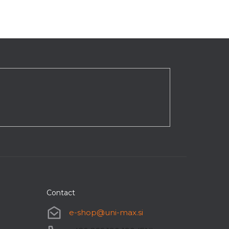
Contact
e-shop
@
uni-max.si