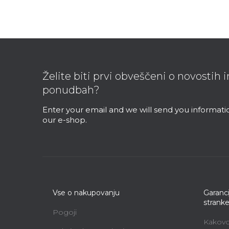
F
o
o
Želite biti prvi obveščeni o novostih 
t
ponudbah?
e
r
Enter your email and we will send you informat
our e-shop.
Vse o nakupovanju
Garanci
strank
Pogoji
Kakovos