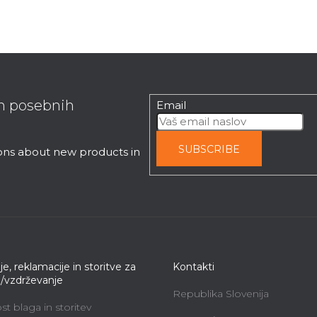
in posebnih
Email
SUBSCRIBE
ions about new products in
je, reklamacije in storitve za
Kontakti
e/vzdrževanje
Republika Slovenija
t blaga in storitev