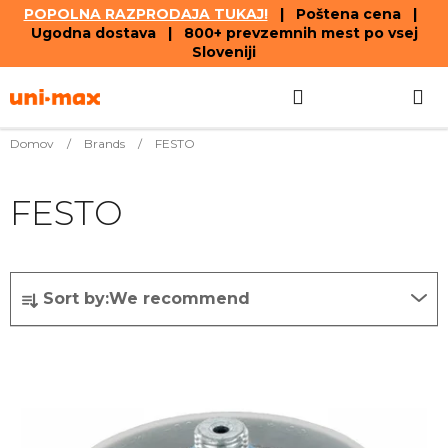
POPOLNA RAZPRODAJA TUKAJ!
| Poštena cena |
Ugodna dostava | 800+ prevzemnih mest po vsej
Sloveniji
Skip
Search
SHOPPIN
to
content
CART
Domov
/
Brands
/
FESTO
FESTO
P
Sort by:
We recommend
r
o
L
d
i
u
s
c
t
t