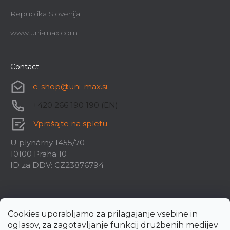
Republika Slovenija
www.uni-max.com
Contact
e-shop
@
uni-max.si
+420 266 190 190 (EN)
Vprašajte na spletu
U plynárny 1455/70
10100 Praha 10
ID za DDV: CZ23876794
Cookies uporabljamo za prilagajanje vsebine in
oglasov, za zagotavljanje funkcij družbenih medijev