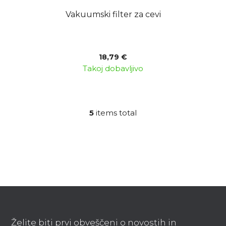
Vakuumski filter za cevi
18,79 €
Takoj dobavljivo
5
items total
L
i
s
t
i
n
g
F
c
o
o
o
n
Želite biti prvi obveščeni o novostih in