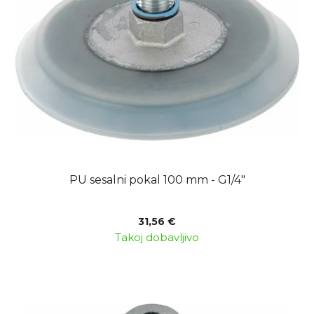
o
s
f
o
p
r
r
t
o
i
d
n
u
g
c
t
s
PU sesalni pokal 100 mm - G1/4"
31,56 €
Takoj dobavljivo