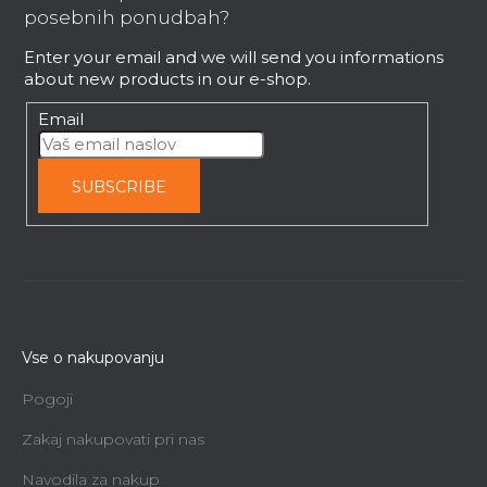
t
t
posebnih ponudbah?
r
e
o
Enter your email and we will send you informations
r
l
about new products in our e-shop.
s
Email
SUBSCRIBE
Vse o nakupovanju
Pogoji
Zakaj nakupovati pri nas
Navodila za nakup