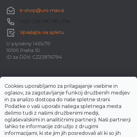
e-shop
@
uni-max.si
+420 266 190 190 (EN)
Vprašajte na spletu
U plynárny 1455/70
10100 Praha 10
ID za DDV: CZ23876794
Cookies uporabljamo za prilagajanje vsebine in
oglasov, za zagotavljanje funkcij družbenih medijev
in za analizo dostopa do naše spletne strani.
Podatke o vaši uporabi našega spletnega mesta
delimo tudi z našimi družbenimi mediji,
oglaševalskimi in analitičnimi partnerji. Naši partnerji
lahko te informacije združijo z drugimi
informacijami, ki ste jim jih posredovali ali ki so jih