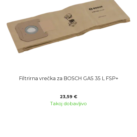
o
s
f
o
p
r
r
t
o
i
d
n
u
g
c
t
s
Filtrirna vrečka za BOSCH GAS 35 L FSP+
23,59 €
Takoj dobavljivo